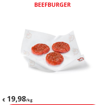
BEEFBURGER
19,98
€
/kg