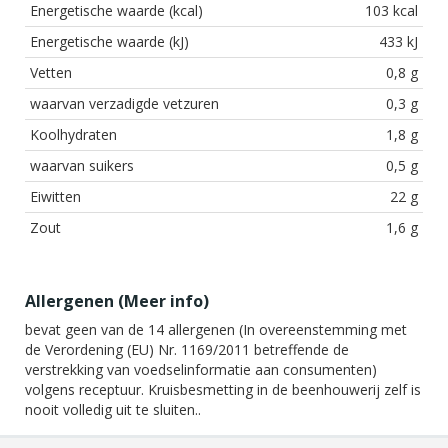
Energetische waarde (kcal)
103 kcal
Energetische waarde (kJ)
433 kJ
Vetten
0,8 g
waarvan verzadigde vetzuren
0,3 g
Koolhydraten
1,8 g
waarvan suikers
0,5 g
Eiwitten
22 g
Zout
1,6 g
Allergenen (
Meer info
)
bevat geen van de 14 allergenen (In overeenstemming met
de Verordening (EU) Nr. 1169/2011 betreffende de
verstrekking van voedselinformatie aan consumenten)
volgens receptuur. Kruisbesmetting in de beenhouwerij zelf is
nooit volledig uit te sluiten..