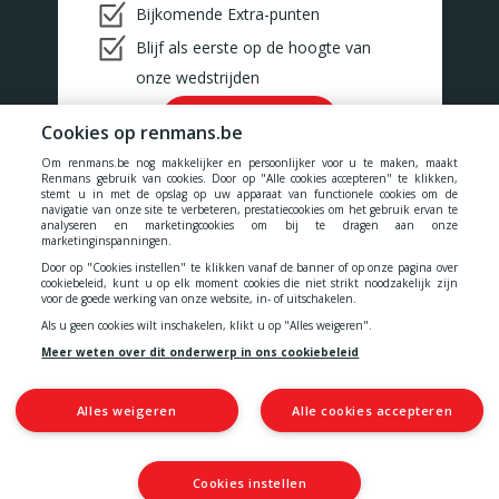
Bijkomende Extra-punten
Blijf als eerste op de hoogte van
onze wedstrijden
Ok!
Cookies op renmans.be
Om renmans.be nog makkelijker en persoonlijker voor u te maken, maakt
Renmans gebruik van cookies. Door op "Alle cookies accepteren" te klikken,
stemt u in met de opslag op uw apparaat van functionele cookies om de
navigatie van onze site te verbeteren, prestatiecookies om het gebruik ervan te
analyseren en marketingcookies om bij te dragen aan onze
marketinginspanningen.
Onze prijzen zijn inclusief alle belastingen, BTW, taksen en diensten.
Door op "Cookies instellen" te klikken vanaf de banner of op onze pagina over
cookiebeleid, kunt u op elk moment cookies die niet strikt noodzakelijk zijn
Cookies
-
Privacy
-
Algemene voorwaarden
-
voor de goede werking van onze website, in- of uitschakelen.
Als u geen cookies wilt inschakelen, klikt u op "Alles weigeren".
Toegankelijkheidsverklaring
Meer weten over dit onderwerp in ons cookiebeleid
Alles weigeren
Alle cookies accepteren
© 2026 N.V. Quality Meat Renmans
Alsembergsesteenweg 460
1653 Dworp
BTW: BE 0427 275 991
Cookies instellen
IBAN: BE64 2700 0178 4752