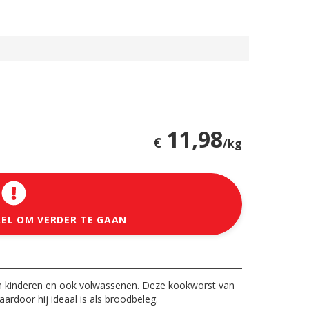
11,98
€
/kg
KEL OM VERDER TE GAAN
an kinderen en ook volwassenen. Deze kookworst van
rdoor hij ideaal is als broodbeleg.