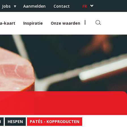
Jobs
Aanmelden
Contact
FR
DE
ra-kaart
Inspiratie
Onze waarden
R
e
c
h
e
r
c
h
e
r
I
HESPEN
PATÉS - KOPPRODUCTEN