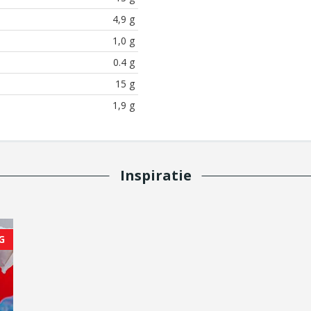
4,9 g
1,0 g
0.4 g
15 g
1,9 g
Inspiratie
G