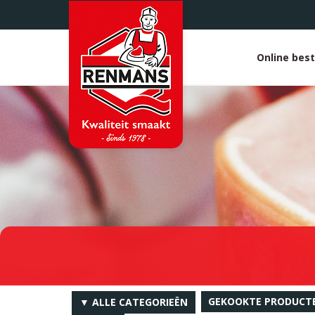
Overslaan
en
naar
de
Online best
White
inhoud
gaan
heade
GEKOOKTE PRODUCT
▼ ALLE CATEGORIEËN