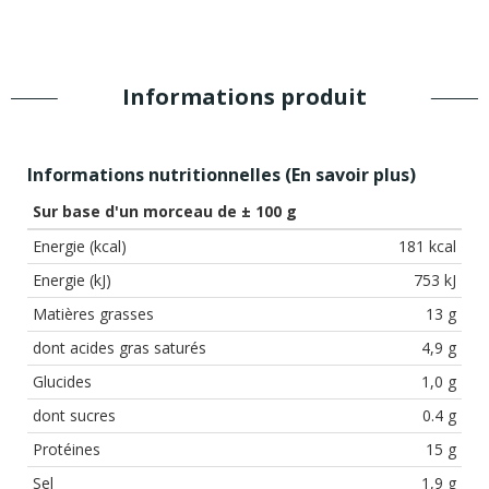
Informations produit
Informations nutritionnelles (
En savoir plus
)
Sur base d'un morceau de ± 100 g
Energie (kcal)
181 kcal
Energie (kJ)
753 kJ
Matières grasses
13 g
dont acides gras saturés
4,9 g
Glucides
1,0 g
dont sucres
0.4 g
Protéines
15 g
Sel
1,9 g