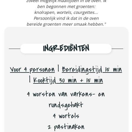
zoveel mogelijk maaltijden in de oven. Ik
ben begonnen met groenten:
knolrapen, wortels, courgettes...
Persoonlijk vind ik dat in de oven
bereide groenten meer smaak hebben."
INGREDIËNTEN
Voor 4 personen
|
Bereidingstijd 15 min
|
Kooktijd 30 min + 15 min
4 worsten van varkens- en
rundsgehakt
4 wortels
2 pastinaken