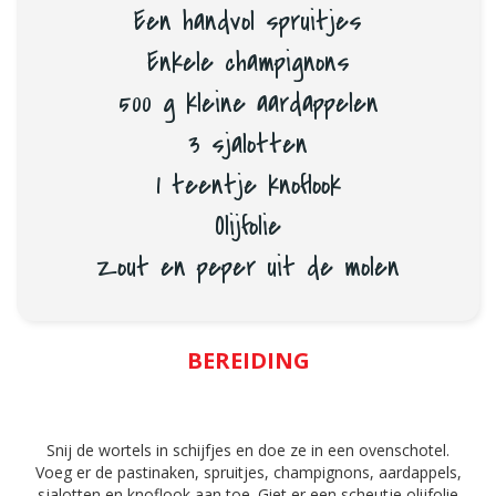
Een handvol spruitjes
Enkele champignons
500 g kleine aardappelen
3 sjalotten
1 teentje knoflook
Olijfolie
Zout en peper uit de molen
BEREIDING
Snij de wortels in schijfjes en doe ze in een ovenschotel.
Voeg er de pastinaken, spruitjes, champignons, aardappels,
sjalotten en knoflook aan toe. Giet er een scheutje olijfolie