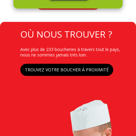
Toutes nos promotions
TITRE
OÙ NOUS TROUVER ?
Contenu
Avec plus de 233 boucheries à travers tout le pays,
nous ne sommes jamais très loin.
Lien
TROUVEZ VOTRE BOUCHER À PROXIMITÉ
Image