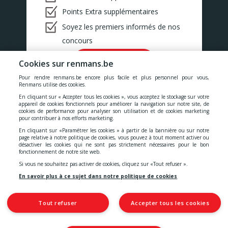
Points Extra supplémentaires
Soyez les premiers informés de nos
concours
Ok!
Cookies sur renmans.be
Pour rendre renmans.be encore plus facile et plus personnel pour vous,
Renmans utilise des cookies.
En cliquant sur « Accepter tous les cookies », vous acceptez le stockage sur votre
appareil de cookies fonctionnels pour améliorer la navigation sur notre site, de
cookies de performance pour analyser son utilisation et de cookies marketing
Nos prix comprennent toutes les taxes, la TVA, les droits et les
pour contribuer à nos efforts marketing.
services.
En cliquant sur «Paramétrer les cookies » à partir de la bannière ou sur notre
page relative à notre politique de cookies, vous pouvez à tout moment activer ou
désactiver les cookies qui ne sont pas strictement nécessaires pour le bon
Cookies
-
Confidentialité
-
Conditions générales
-
fonctionnement de notre site web.
Si vous ne souhaitez pas activer de cookies, cliquez sur «Tout refuser ».
Déclaration d'accessibilité
En savoir plus à ce sujet dans notre politique de cookies
Tout refuser
Accepter tous les cookies
© 2026 S.A. Quality Meat Renmans
Place de Saint-Symphorien, 2
7030 Mons