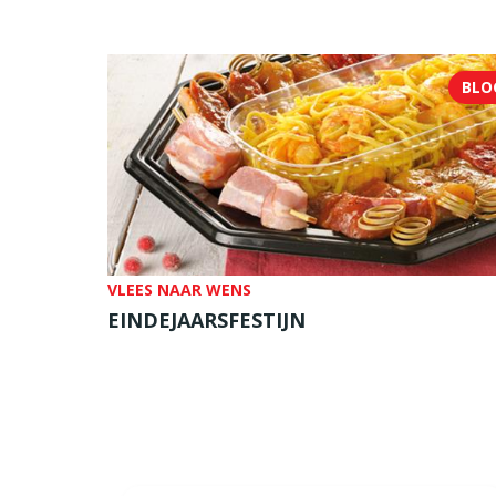
BLO
VLEES NAAR WENS
EINDEJAARSFESTIJN