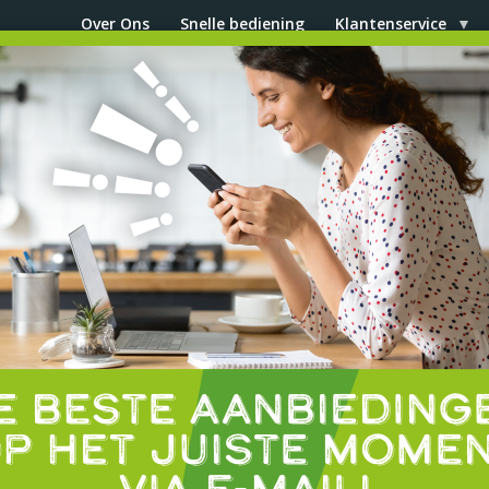
Over Ons
Snelle bediening
Klantenservice
elling
Producten
Promoties
Beenhouwerijen
Ext
r
BEENHOUWERIJ RENMAN
niem voor
'Altijd kwaliteit'
sinds 1978. Met meer dan 300 vestiginge
 en het Groothertogdom Luxemburg, zijn we de grootste beenhouwer
 we met meer dan 90 beenhouwerijen onder de naam Henri Boucher gek
tioneel vakmanschap, onberispelijke versheid en een persoonlijke bedi
Tot binnenkort in je favoriete beenhouwerij!