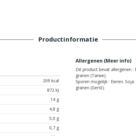
Productinformatie
Allergenen (
Meer info
)
Dit product bevat allergenen :
M
granen (Tarwe).
209 kcal
Sporen mogelijk :
Eieren. Soja.
granen (Gerst).
872 kJ
14 g
4,8 g
5,0 g
0,7 g