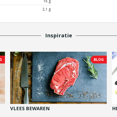
16 g
2,1 g
Inspiratie
G
BLOG
VLEES BEWAREN
H