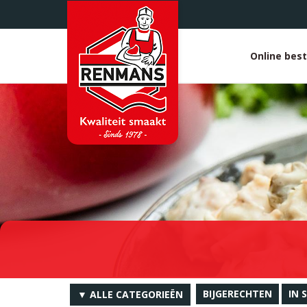
Overslaan
en
naar
de
Online best
White
inhoud
gaan
heade
BIJGERECHTEN
IN 
▼ ALLE CATEGORIEËN