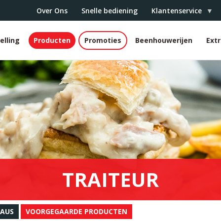
Over Ons
Snelle bediening
Klantenservice
elling
Producten
Promoties
Beenhouwerijen
Ext
r
TRAITEUR
SAUS
VOORGEGAARDE PRODUCTEN