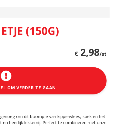
JE (150G)
2,98
€
/st
KEL OM VERDER TE GAAN
 genoeg om dit boompje van kippenvlees, spek en het
en heerlijk lekkernij. Perfect te combineren met onze
.