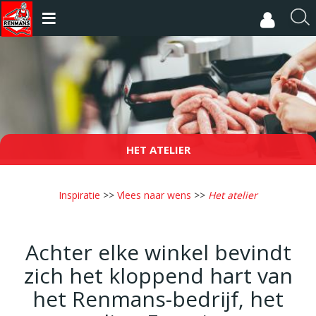
Overslaan
en
R
naar
e
de
c
inhoud
h
gaan
e
r
c
h
e
HET ATELIER
r
Inspiratie
>>
Vlees naar wens
>>
Het atelier
Achter elke winkel bevindt
zich het kloppend hart van
het Renmans-bedrijf, het