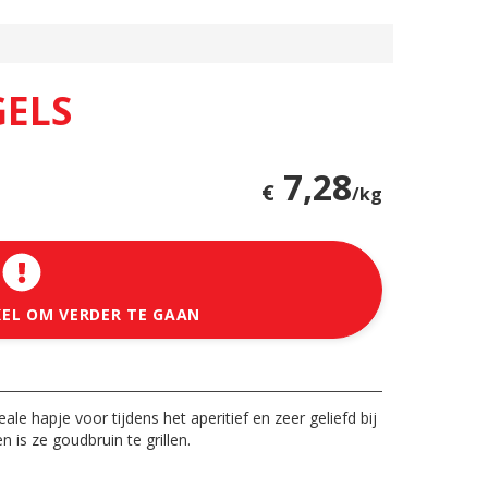
GELS
7,28
€
/kg
KEL OM VERDER TE GAAN
le hapje voor tijdens het aperitief en zeer geliefd bij
is ze goudbruin te grillen.