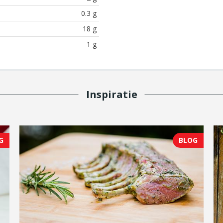
0.3 g
18 g
1 g
Inspiratie
G
BLOG