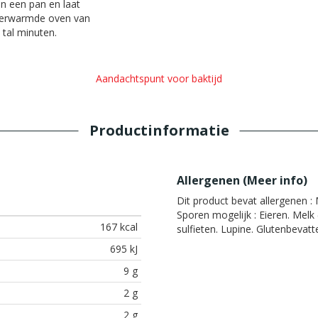
in een pan en laat
rverwarmde oven van
tal minuten.
Aandachtspunt voor baktijd
Productinformatie
Allergenen (
Meer info
)
Dit product bevat allergenen :
M
Sporen mogelijk :
Eieren. Melk 
167 kcal
sulfieten. Lupine. Glutenbevat
695 kJ
9 g
2 g
2 g