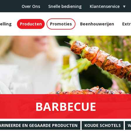
Over Ons
Snelle bediening
Klantenservice
elling
Producten
Promoties
Beenhouwerijen
Ext
r
BARBECUE
RINEERDE EN GEGAARDE PRODUCTEN
KOUDE SCHOTELS
W