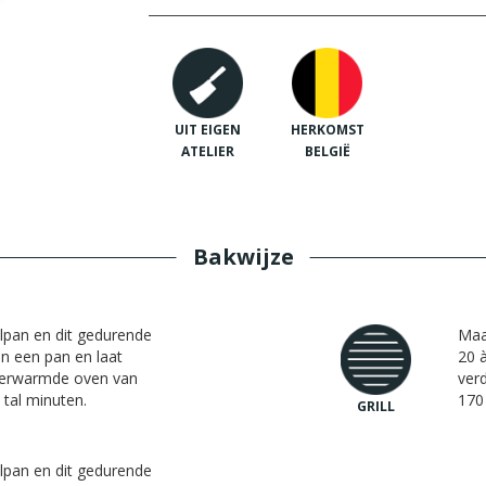
UIT EIGEN
HERKOMST
ATELIER
BELGIË
Bakwijze
lpan en dit gedurende
Maa
in een pan en laat
20 à
rverwarmde oven van
ver
tal minuten.
170
GRILL
lpan en dit gedurende