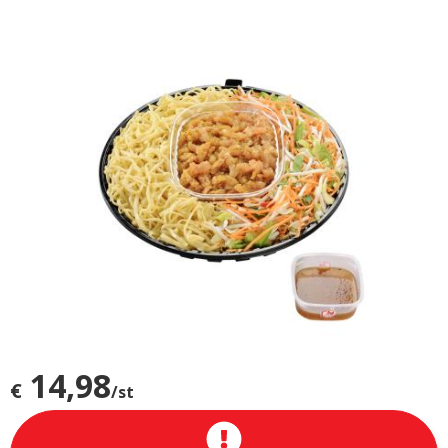
14,98
€
/st