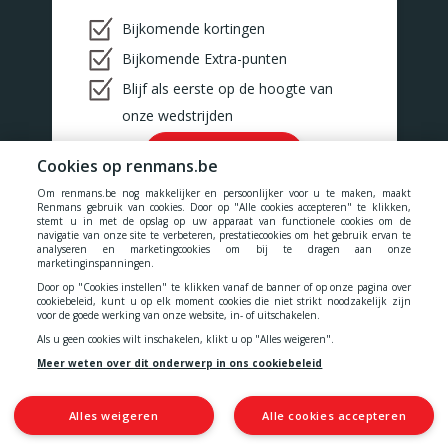
Bijkomende kortingen
Bijkomende Extra-punten
Blijf als eerste op de hoogte van
onze wedstrijden
Ok!
Cookies op renmans.be
Om renmans.be nog makkelijker en persoonlijker voor u te maken, maakt
Renmans gebruik van cookies. Door op "Alle cookies accepteren" te klikken,
stemt u in met de opslag op uw apparaat van functionele cookies om de
navigatie van onze site te verbeteren, prestatiecookies om het gebruik ervan te
analyseren en marketingcookies om bij te dragen aan onze
Onze prijzen zijn inclusief alle belastingen, BTW, taksen en diensten.
marketinginspanningen.
Door op "Cookies instellen" te klikken vanaf de banner of op onze pagina over
Cookies
-
Privacy
-
Algemene voorwaarden
-
cookiebeleid, kunt u op elk moment cookies die niet strikt noodzakelijk zijn
voor de goede werking van onze website, in- of uitschakelen.
Als u geen cookies wilt inschakelen, klikt u op "Alles weigeren".
Toegankelijkheidsverklaring
Meer weten over dit onderwerp in ons cookiebeleid
Alles weigeren
Alle cookies accepteren
© 2026 N.V. Quality Meat Renmans