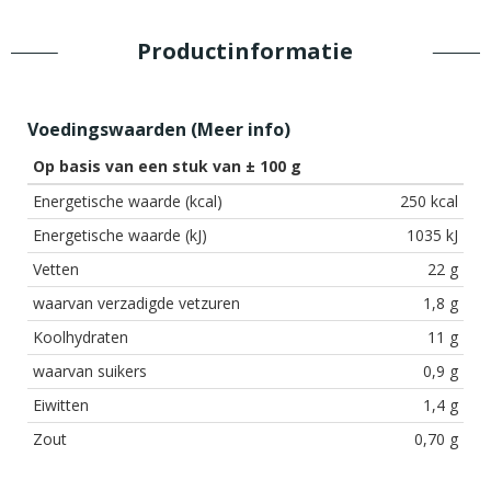
Productinformatie
Voedingswaarden (
Meer info
)
Op basis van een stuk van ± 100 g
Energetische waarde (kcal)
250 kcal
Energetische waarde (kJ)
1035 kJ
Vetten
22 g
waarvan verzadigde vetzuren
1,8 g
Koolhydraten
11 g
waarvan suikers
0,9 g
Eiwitten
1,4 g
Zout
0,70 g