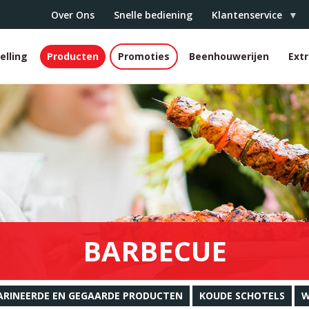
Over Ons
Snelle bediening
Klantenservice
elling
Producten
Promoties
Beenhouwerijen
Ext
r
BARBECUE
RINEERDE EN GEGAARDE PRODUCTEN
KOUDE SCHOTELS
W