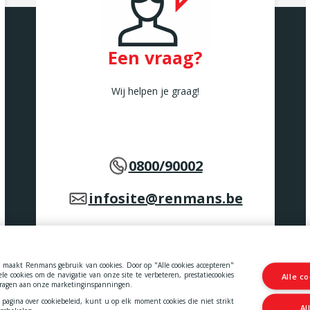
Een vraag?
Wij helpen je graag!
0800/90002
infosite@renmans.be
maakt Renmans gebruik van cookies. Door op "Alle cookies accepteren"
e cookies om de navigatie van onze site te verbeteren, prestatiecookies
Alle c
 en diensten.
 dragen aan onze marketinginspanningen.
 pagina over cookiebeleid, kunt u op elk moment cookies die niet strikt
Al
-
Toegankelijkheidsverklaring