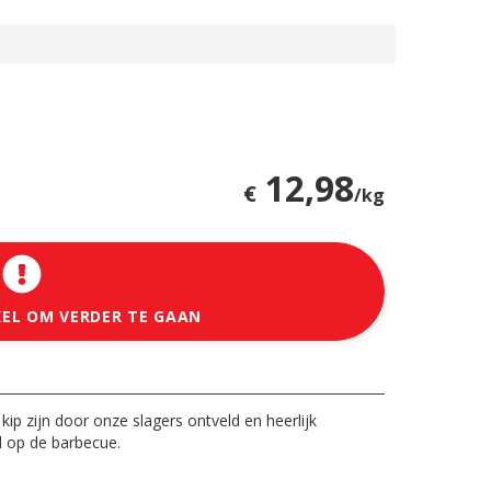
12,98
€
/kg
KEL OM VERDER TE GAAN
kip zijn door onze slagers ontveld en heerlijk
fd op de barbecue.