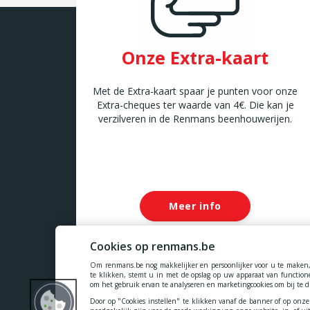
Onze Extra-kaart
Met de Extra-kaart spaar je punten voor onze
Extra-cheques ter waarde van 4€. Die kan je
verzilveren in de Renmans beenhouwerijen.
Meer info
Cookies op renmans.be
Om renmans.be nog makkelijker en persoonlijker voor u te maken, 
te klikken, stemt u in met de opslag op uw apparaat van functionel
Onze prijzen zijn inclusief alle belastingen, BTW, taksen
om het gebruik ervan te analyseren en marketingcookies om bij te
Door op "Cookies instellen" te klikken vanaf de banner of op onze
Cookies
-
Privacy
-
Algemene voorwaarden