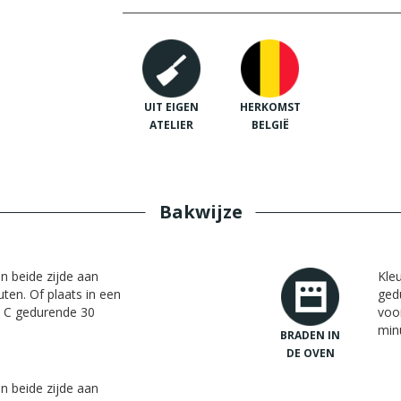
UIT EIGEN
HERKOMST
ATELIER
BELGIË
Bakwijze
an beide zijde aan
Kleu
ten. Of plaats in een
ged
 C gedurende 30
voo
min
BRADEN IN
DE OVEN
an beide zijde aan