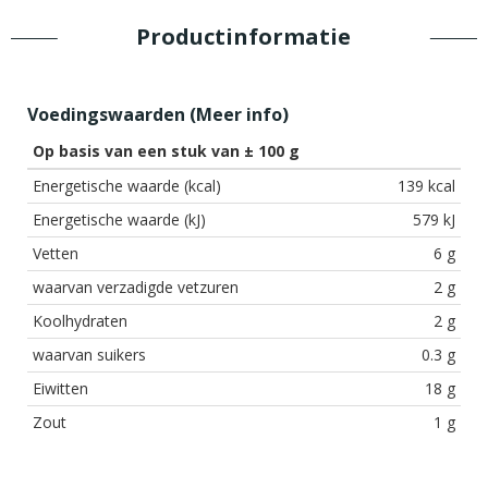
Productinformatie
Voedingswaarden (
Meer info
)
Op basis van een stuk van ± 100 g
Energetische waarde (kcal)
139 kcal
Energetische waarde (kJ)
579 kJ
Vetten
6 g
waarvan verzadigde vetzuren
2 g
Koolhydraten
2 g
waarvan suikers
0.3 g
Eiwitten
18 g
Zout
1 g