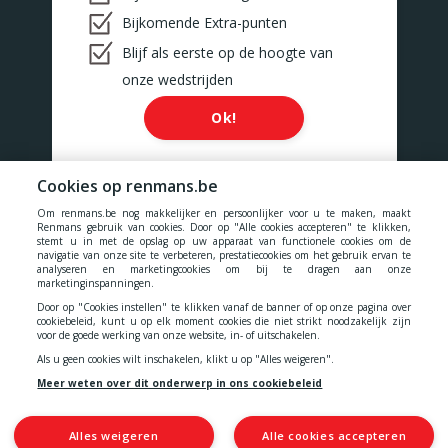
Bijkomende Extra-punten
Blijf als eerste op de hoogte van
onze wedstrijden
Ok!
Cookies op renmans.be
Om renmans.be nog makkelijker en persoonlijker voor u te maken, maakt
Onze prijzen zijn inclusief alle belastingen, BTW, taksen en diensten.
Renmans gebruik van cookies. Door op "Alle cookies accepteren" te klikken,
stemt u in met de opslag op uw apparaat van functionele cookies om de
navigatie van onze site te verbeteren, prestatiecookies om het gebruik ervan te
Cookies
-
Privacy
-
Algemene voorwaarden
-
analyseren en marketingcookies om bij te dragen aan onze
marketinginspanningen.
Door op "Cookies instellen" te klikken vanaf de banner of op onze pagina over
Toegankelijkheidsverklaring
cookiebeleid, kunt u op elk moment cookies die niet strikt noodzakelijk zijn
voor de goede werking van onze website, in- of uitschakelen.
Als u geen cookies wilt inschakelen, klikt u op "Alles weigeren".
Meer weten over dit onderwerp in ons cookiebeleid
© 2026 N.V. Quality Meat Renmans
Alsembergsesteenweg 460
1653 Dworp
Alles weigeren
Alle cookies accepteren
BTW: BE 0427 275 991