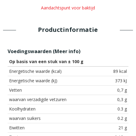
Aandachtspunt voor baktijd
Productinformatie
Voedingswaarden (
Meer info
)
Op basis van een stuk van ± 100 g
Energetische waarde (kcal)
89 kcal
Energetische waarde (kJ)
373 kJ
Vetten
0,7 g
waarvan verzadigde vetzuren
0,3 g
Koolhydraten
0.3 g
waarvan suikers
0.2 g
Eiwitten
21 g