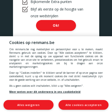
Bijkomende Extra-punten
Blijf als eerste op de hoogte van
onze wedstrijden
Ok!
Cookies op renmans.be
Om renmans.be nog makkelijker en persoonlijker voor u te maken, maakt
Onze prijzen zijn inclusief alle belastingen, BTW, taksen en diensten.
Renmans gebruik van cookies. Door op "Alle cookies accepteren" te klikken,
stemt u in met de opslag op uw apparaat van functionele cookies om de
navigatie van onze site te verbeteren, prestatiecookies om het gebruik ervan te
Cookies
-
Privacy
-
Algemene voorwaarden
-
analyseren en marketingcookies om bij te dragen aan onze
marketinginspanningen.
Door op "Cookies instellen" te klikken vanaf de banner of op onze pagina over
Toegankelijkheidsverklaring
cookiebeleid, kunt u op elk moment cookies die niet strikt noodzakelijk zijn
voor de goede werking van onze website, in- of uitschakelen.
Als u geen cookies wilt inschakelen, klikt u op "Alles weigeren".
Meer weten over dit onderwerp in ons cookiebeleid
© 2026 N.V. Quality Meat Renmans
Alsembergsesteenweg 460
1653 Dworp
Alles weigeren
Alle cookies accepteren
BTW: BE 0427 275 991
IBAN: BE64 2700 0178 4752