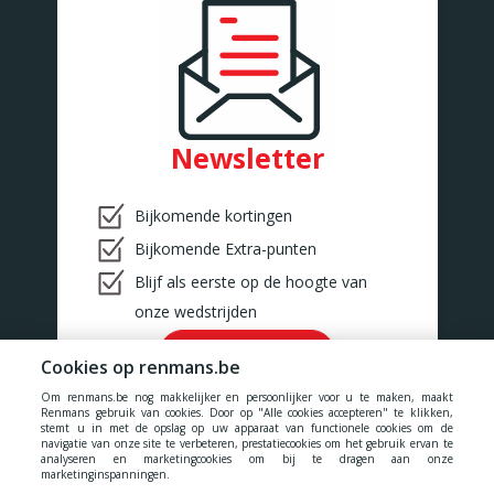
Newsletter
Bijkomende kortingen
Bijkomende Extra-punten
Blijf als eerste op de hoogte van
onze wedstrijden
Ok!
Cookies op renmans.be
Om renmans.be nog makkelijker en persoonlijker voor u te maken, maakt
Renmans gebruik van cookies. Door op "Alle cookies accepteren" te klikken,
stemt u in met de opslag op uw apparaat van functionele cookies om de
navigatie van onze site te verbeteren, prestatiecookies om het gebruik ervan te
analyseren en marketingcookies om bij te dragen aan onze
marketinginspanningen.
Onze prijzen zijn inclusief alle belastingen, BTW, taksen en diensten.