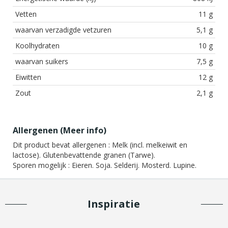
Vetten
11 g
waarvan verzadigde vetzuren
5,1 g
Koolhydraten
10 g
waarvan suikers
7,5 g
Eiwitten
12 g
Zout
2,1 g
Allergenen (
Meer info
)
Dit product bevat allergenen :
Melk (incl. melkeiwit en
lactose). Glutenbevattende granen (Tarwe).
Sporen mogelijk :
Eieren. Soja. Selderij. Mosterd. Lupine.
Inspiratie