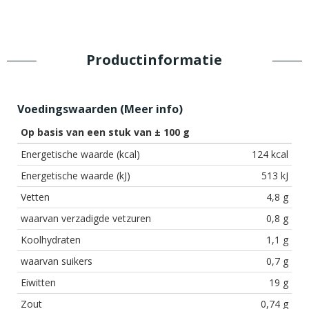
Productinformatie
Voedingswaarden (
Meer info
)
Op basis van een stuk van ± 100 g
Energetische waarde (kcal)
124 kcal
Energetische waarde (kJ)
513 kJ
Vetten
4,8 g
waarvan verzadigde vetzuren
0,8 g
Koolhydraten
1,1 g
waarvan suikers
0,7 g
Eiwitten
19 g
Zout
0,74 g