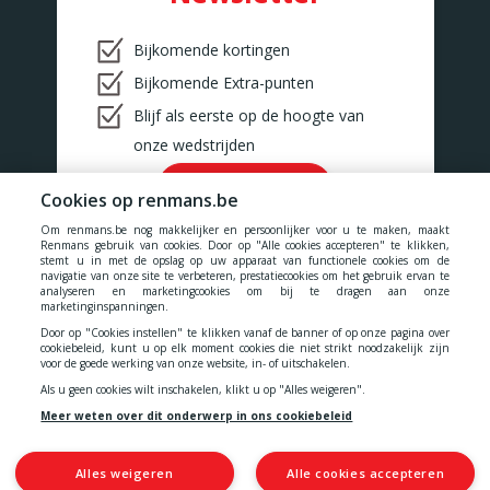
Bijkomende kortingen
Bijkomende Extra-punten
Blijf als eerste op de hoogte van
onze wedstrijden
Ok!
Cookies op renmans.be
Om renmans.be nog makkelijker en persoonlijker voor u te maken, maakt
Renmans gebruik van cookies. Door op "Alle cookies accepteren" te klikken,
stemt u in met de opslag op uw apparaat van functionele cookies om de
navigatie van onze site te verbeteren, prestatiecookies om het gebruik ervan te
analyseren en marketingcookies om bij te dragen aan onze
Onze prijzen zijn inclusief alle belastingen, BTW, taksen en diensten.
marketinginspanningen.
Door op "Cookies instellen" te klikken vanaf de banner of op onze pagina over
Cookies
-
Privacy
-
Algemene voorwaarden
-
cookiebeleid, kunt u op elk moment cookies die niet strikt noodzakelijk zijn
voor de goede werking van onze website, in- of uitschakelen.
Als u geen cookies wilt inschakelen, klikt u op "Alles weigeren".
Toegankelijkheidsverklaring
Meer weten over dit onderwerp in ons cookiebeleid
Alles weigeren
Alle cookies accepteren