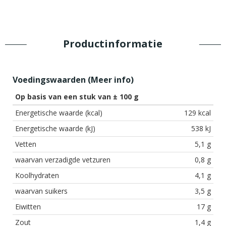
Productinformatie
Voedingswaarden (
Meer info
)
Op basis van een stuk van ± 100 g
Energetische waarde (kcal)
129 kcal
Energetische waarde (kJ)
538 kJ
Vetten
5,1 g
waarvan verzadigde vetzuren
0,8 g
Koolhydraten
4,1 g
waarvan suikers
3,5 g
Eiwitten
17 g
Zout
1,4 g