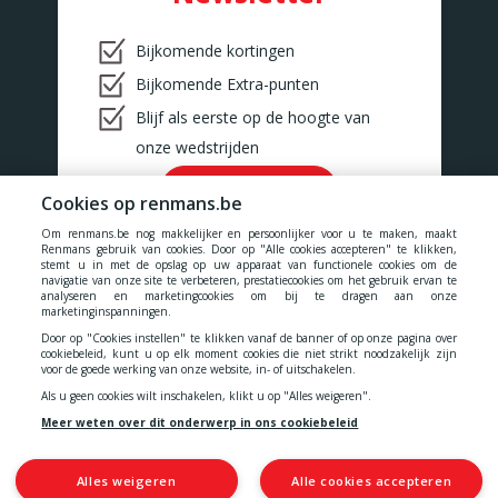
Bijkomende kortingen
Bijkomende Extra-punten
Blijf als eerste op de hoogte van
onze wedstrijden
Ok!
Cookies op renmans.be
Om renmans.be nog makkelijker en persoonlijker voor u te maken, maakt
Renmans gebruik van cookies. Door op "Alle cookies accepteren" te klikken,
stemt u in met de opslag op uw apparaat van functionele cookies om de
navigatie van onze site te verbeteren, prestatiecookies om het gebruik ervan te
analyseren en marketingcookies om bij te dragen aan onze
Onze prijzen zijn inclusief alle belastingen, BTW, taksen en diensten.
marketinginspanningen.
Door op "Cookies instellen" te klikken vanaf de banner of op onze pagina over
Cookies
-
Privacy
-
Algemene voorwaarden
-
cookiebeleid, kunt u op elk moment cookies die niet strikt noodzakelijk zijn
voor de goede werking van onze website, in- of uitschakelen.
Als u geen cookies wilt inschakelen, klikt u op "Alles weigeren".
Toegankelijkheidsverklaring
Meer weten over dit onderwerp in ons cookiebeleid
Alles weigeren
Alle cookies accepteren