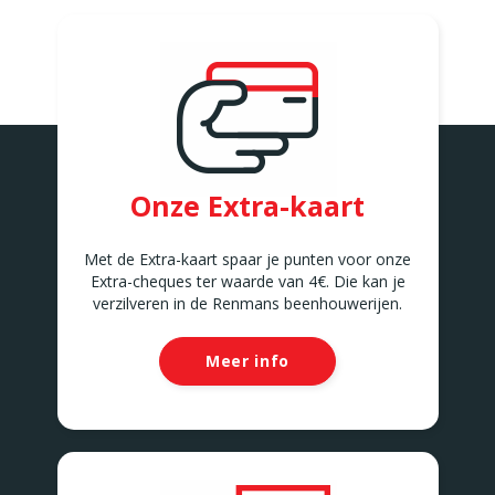
ANDERLECHT 2
Avenue Marius Renard 29
ANDERLECHT
ANDERLUES
Chaussée de Charleroi 127
ANDERLUES
ANTOING
Rue Louvieaux 5
ANTOING
Onze Extra-kaart
ASSENEDE
Molenstraat 77-79
ASSENEDE
Met de Extra-kaart spaar je punten voor onze
Extra-cheques ter waarde van 4€. Die kan je
ATH
verzilveren in de Renmans beenhouwerijen.
Rue de Soignies
ATH
AUVELAIS
Meer info
Rue de l'Essor 1/8
AUVELAIS
AVELGEM
Doorniksesteenweg 165
AVELGEM
AWANS