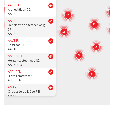
AALST 1
11
Albrechtlaan 72
9
AALST
10
12
AALST 2
7
Dendermondsesteenweg
12
77
1
13
12
AALST
15
AALTER
Lostraat 83
2
AALTER
3
AARSCHOT
Herseltsesteenweg 82
3
AARSCHOT
AFFLIGEM
5
Bleregemstraat 1
AFFLIGEM
AMAY
Chaussée de Liège 7 B
AMAY
ANDENNE
Avenue de la Belle Mine 26
ANDENNE