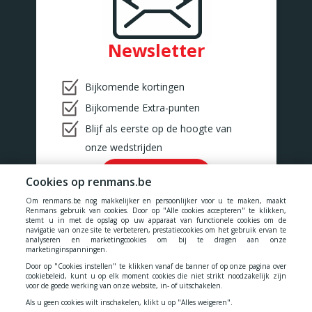
BINCHE
BONCELLES
Rue De Tilff 53-55
Newsletter
BONCELLES
BOOM
Kerkhofstraat 377
Bijkomende kortingen
BOOM
Bijkomende Extra-punten
BOUILLON
Rue de la Sentinelle 66/2
Blijf als eerste op de hoogte van
BOUILLON
onze wedstrijden
BOUSSU
Rue Neuve 101
Ok!
BOUSSU
Cookies op renmans.be
BRAINE-LE-COMTE
Om renmans.be nog makkelijker en persoonlijker voor u te maken, maakt
Chaussée de Bruxelles 176
Renmans gebruik van cookies. Door op "Alle cookies accepteren" te klikken,
Braine-le-Comte
stemt u in met de opslag op uw apparaat van functionele cookies om de
navigatie van onze site te verbeteren, prestatiecookies om het gebruik ervan te
BRAKEL
analyseren en marketingcookies om bij te dragen aan onze
Geraardsbergsestraat 18
marketinginspanningen.
Onze prijzen zijn inclusief alle belastingen, BTW, taksen en diensten.
BRAKEL
Door op "Cookies instellen" te klikken vanaf de banner of op onze pagina over
cookiebeleid, kunt u op elk moment cookies die niet strikt noodzakelijk zijn
Cookies
-
Privacy
-
Algemene voorwaarden
-
BUIZINGEN
voor de goede werking van onze website, in- of uitschakelen.
Alsembergsesteenweg 173
BUIZINGEN
Als u geen cookies wilt inschakelen, klikt u op "Alles weigeren".