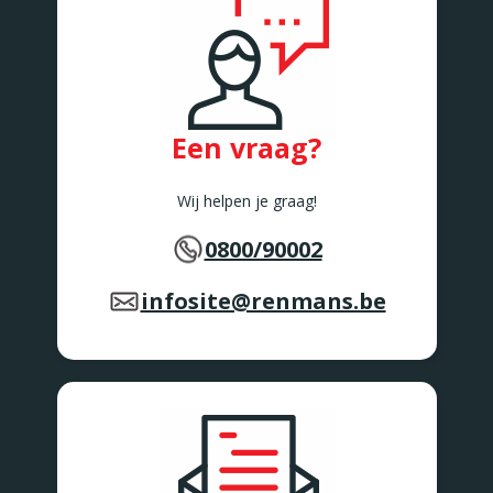
Rue de Bruxelles 86
Awans
BARVAUX
Rue de l'Industrie 2/1
BARVAUX
BEAURAING
Een vraag?
Rue De Rochefort 173-175
BEAURAING
BERTEM
Wij helpen je graag!
Tervuursesteenweg 167
BERTEM
0800/90002
BERTRIX
Rue des Corettes 5
infosite@renmans.be
BERTRIX
BEVEREN-WAAS 2
Peter Benoitlaan 79
BEVEREN Waas
BIERBEEK
Tiensesteenweg 1C
BIERBEEK
BINCHE
Rue Zéphirin Fontaine 76