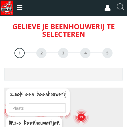
Overslaan
en
R
naar
e
de
c
GELIEVE JE BEENHOUWERIJ TE
inhoud
h
gaan
SELECTEREN
e
r
c
h
e
r
Zoek een beenhouwerij
3
2
17
5
13
Onze beenhouwerijen
19