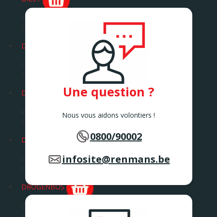
Leuvensesteenweg 72
DIEST
DILBEEK
Ninoofsesteenweg 360 B
DILBEEK
Une question ?
DINANT
Rue St. Jacques 357
Nous vous aidons volontiers !
DINANT
0800/90002
DOUR
infosite@renmans.be
rue de la Corderie 18
Dour
DROGENBOS
Grote Baan 240
DROGENBOS