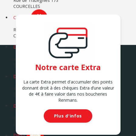
Rue de Trazegnies 173
COURCELLES
COUVIN
Route Charlemagne 23
COUVIN
DEINZE
Hoek Kortrijksesteenweg / Katteputstraat 1
Notre carte Extra
DEINZE
DENDERLEEUW 1
La carte Extra permet d'accumuler des points
donnant droit à des chèques Extra d’une valeur
Kasteelstraat 17
de 4€ à faire valoir dans nos boucheries
DENDERLEEUW
Renmans.
DESTELBERGEN
Plus d'infos
Dendermondsesteenweg 263
DESTELBERGEN
DIEST