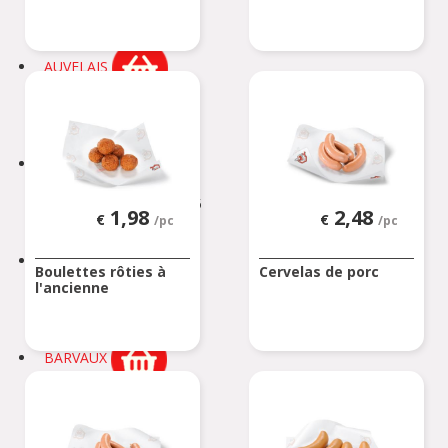
Rue de Soignies
ATH
AUVELAIS
Rue de l'Essor 1/8
AUVELAIS
AVELGEM
Doorniksesteenweg 165
1,98
2,48
€
€
/pc
/pc
AVELGEM
AWANS
Boulettes rôties à
Cervelas de porc
l'ancienne
Rue de Bruxelles 86
Awans
BARVAUX
Rue de l'Industrie 2/1
BARVAUX