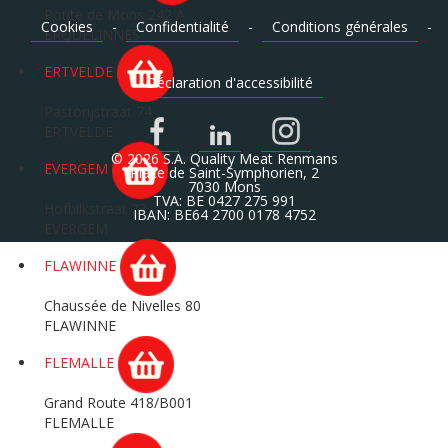
Route de Mons 242 A
Cookies
-
Confidentialité
-
Conditions générales
-
ERQUELINNES
ERTVELDE
Déclaration d'accessibilité
Pastorijstraat 74
ERTVELDE
© 2026 S.A. Quality Meat Renmans
EVERGEM
Place de Saint-Symphorien, 2
7030 Mons
TVA: BE 0427 275 991
Hofbilkstraat 23
IBAN: BE64 2700 0178 4752
EVERGEM
FLAWINNE
Chaussée de Nivelles 80
FLAWINNE
FLEMALLE
Grand Route 418/B001
FLEMALLE