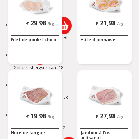
Rue Neuve 101
BOUSSU
29,98
21,98
€
€
/kg
/kg
BRAINE-LE-COMTE
Chaussée de Bruxelles 176
Filet de poulet chico
Hâte dijonnaise
Braine-le-Comte
BRAKEL
Geraardsbergsestraat 18
BRAKEL
BUIZINGEN
Alsembergsesteenweg 173
BUIZINGEN
19,98
27,98
CHAMPION
€
€
/kg
/kg
Chaussée de Louvain 562
Hure de langue
Jambon à l'os
CHAMPION
artisanal