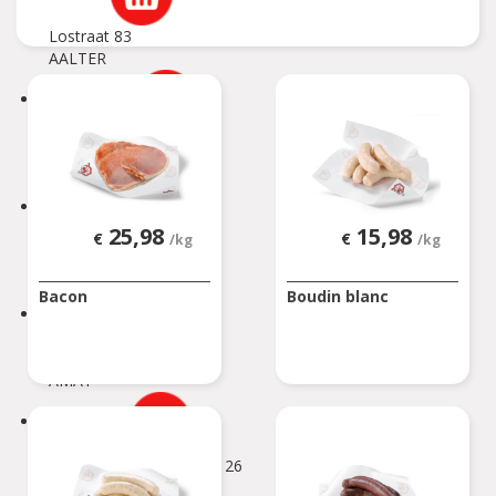
Lostraat 83
AALTER
AARSCHOT
Herseltsesteenweg 82
AARSCHOT
AFFLIGEM
25,98
15,98
€
€
/kg
/kg
Bleregemstraat 1
AFFLIGEM
Bacon
Boudin blanc
AMAY
Chaussée de Liège 7 B
AMAY
ANDENNE
Avenue de la Belle Mine 26
ANDENNE