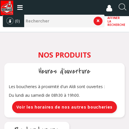
Aller
au
R
contenu
e
AFFINER
principal
(0)
LA
c
RECHERCHE
h
e
r
c
NOS PRODUITS
h
e
r
Heures d'ouverture
Les boucheries à proximité d'un Aldi sont ouvertes :
Du lundi au samedi de 08h30 à 19h00.
Voir les horaires de nos autres boucheries