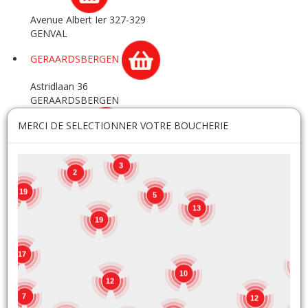
Avenue Albert Ier 327-329
GENVAL
GERAARDSBERGEN
Astridlaan 36
GERAARDSBERGEN
MERCI DE SELECTIONNER VOTRE BOUCHERIE
GERPINNES
Rue de Bertransart 72
GERPINNES
3
2
GHLIN
19
5
13
Chemin des Baudarts 14
19
GHLIN
17
GOSSELIES
8
10
12
Rue des Emailleries 8A
7
GOSSELIES
12