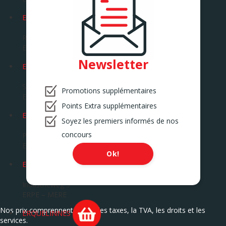
EGHEZEE
Route de la Bruyère 14
EGHEZEE
Newsletter
EKE
Savaanstraat 5
Promotions supplémentaires
EKE
Points Extra supplémentaires
ENGHIEN
Soyez les premiers informés de nos
concours
Pavé de Soignies 87
ENGHIEN
Ok!
ERPEMERE
Industrieweg 3
ERPE – MERE
Nos prix comprennent toutes les taxes, la TVA, les droits et les
ERQUELINNES
services.