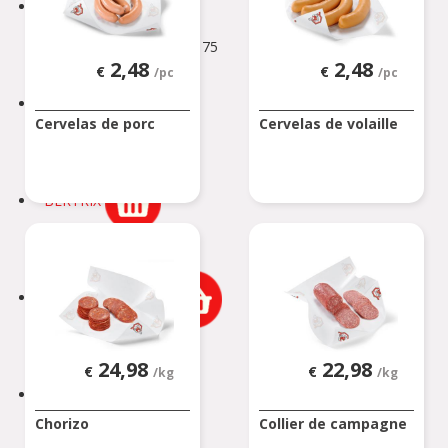
BEAURAING
Rue De Rochefort 173-175
2,48
2,48
BEAURAING
€
€
/pc
/pc
BERTEM
Cervelas de porc
Cervelas de volaille
Tervuursesteenweg 167
BERTEM
BERTRIX
Rue des Corettes 5
BERTRIX
BEVEREN-WAAS 2
Peter Benoitlaan 79
BEVEREN Waas
24,98
22,98
€
€
/kg
/kg
BIERBEEK
Chorizo
Collier de campagne
Tiensesteenweg 1C