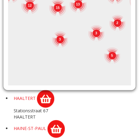
1
13
12
GOZEE
15
Rue de Marchienne 180A
2
GOZEE
3
GRACE-HOLLOGNE
3
Rue Hector Denis 12
5
GRACE HOLLOGNE
HAACHT
Rijmenamsesteenweg 35
HAACHT
HAALTERT
Stationsstraat 67
HAALTERT
HAINE-ST-PAUL