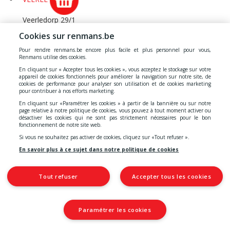
Veerledorp 29/1
VEERLE
Cookies sur renmans.be
VILVOORDE 2
Pour rendre renmans.be encore plus facile et plus personnel pour vous,
Renmans utilise des cookies.
Leuvensesteenweg 229
En cliquant sur « Accepter tous les cookies », vous acceptez le stockage sur votre
appareil de cookies fonctionnels pour améliorer la navigation sur notre site, de
VILVOORDE
cookies de performance pour analyser son utilisation et de cookies marketing
pour contribuer à nos efforts marketing.
VIRTON
En cliquant sur «Paramétrer les cookies » à partir de la bannière ou sur notre
page relative à notre politique de cookies, vous pouvez à tout moment activer ou
désactiver les cookies qui ne sont pas strictement nécessaires pour le bon
Faubourg d'Arrival 65
fonctionnement de notre site web.
VIRTON
Si vous ne souhaitez pas activer de cookies, cliquez sur «Tout refuser ».
VOSSEM
En savoir plus à ce sujet dans notre politique de cookies
Collège van Luxemburglaan 2
Tout refuser
Accepter tous les cookies
VOSSEM
VOTTEM
Paramétrer les cookies
Rue des Tendeurs 1
VOTTEM