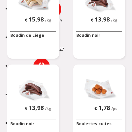
ANDERLECHT 2
15,98
13,98
€
€
Avenue Marius Renard 29
/kg
/kg
ANDERLECHT
Boudin de Liège
Boudin noir
ANDERLUES
Chaussée de Charleroi 127
ANDERLUES
ANTOING
Rue Louvieaux 5
ANTOING
ASSENEDE
Molenstraat 77-79
13,98
1,78
€
€
/kg
/pc
ASSENEDE
ATH
Boudin noir
Boulettes cuites