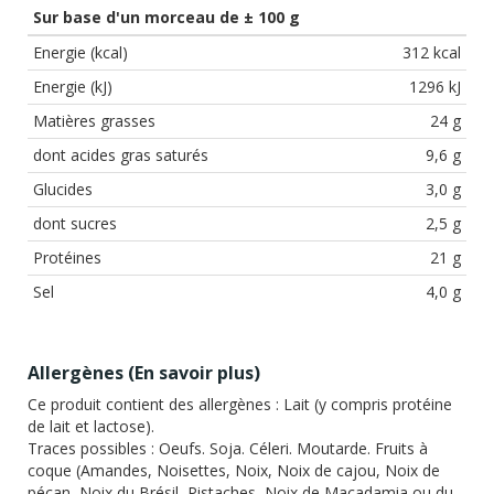
Sur base d'un morceau de ± 100 g
Energie (kcal)
312 kcal
Energie (kJ)
1296 kJ
Matières grasses
24 g
dont acides gras saturés
9,6 g
Glucides
3,0 g
dont sucres
2,5 g
Protéines
21 g
Sel
4,0 g
Allergènes (
En savoir plus
)
Ce produit contient des allergènes :
Lait (y compris protéine
de lait et lactose).
Traces possibles :
Oeufs. Soja. Céleri. Moutarde. Fruits à
coque (Amandes, Noisettes, Noix, Noix de cajou, Noix de
pécan, Noix du Brésil, Pistaches, Noix de Macadamia ou du