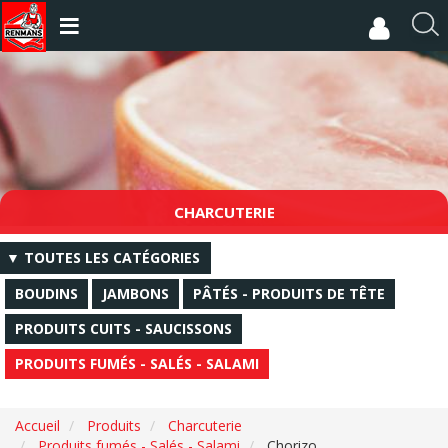
Aller
au
R
contenu
e
principal
c
h
e
r
c
h
e
CHARCUTERIE
r
▼ TOUTES LES CATÉGORIES
BOUDINS
JAMBONS
PÂTÉS - PRODUITS DE TÊTE
PRODUITS CUITS - SAUCISSONS
PRODUITS FUMÉS - SALÉS - SALAMI
Accueil
Produits
Charcuterie
Produits fumés - Salés - Salami
Chorizo