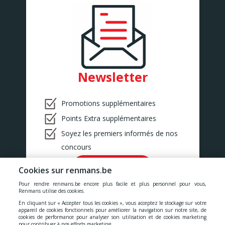
Newsletter
Promotions supplémentaires
Points Extra supplémentaires
Soyez les premiers informés de nos
concours
Ok!
Cookies sur renmans.be
Pour rendre renmans.be encore plus facile et plus personnel pour vous,
Renmans utilise des cookies.
En cliquant sur « Accepter tous les cookies », vous acceptez le stockage sur votre
appareil de cookies fonctionnels pour améliorer la navigation sur notre site, de
cookies de performance pour analyser son utilisation et de cookies marketing
Nos prix comprennent toutes les taxes, la TVA, les droits et les
pour contribuer à nos efforts marketing.