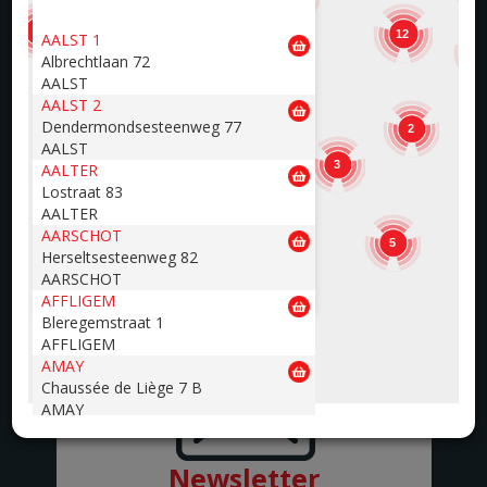
12
7
12
AALST 1
Une question ?
1
Albrechtlaan 72
13
12
15
AALST
AALST 2
Nous vous aidons volontiers !
Dendermondsesteenweg 77
2
AALST
0800/90002
3
AALTER
3
Lostraat 83
infosite@renmans.be
AALTER
AARSCHOT
5
Herseltsesteenweg 82
AARSCHOT
AFFLIGEM
Bleregemstraat 1
AFFLIGEM
AMAY
Chaussée de Liège 7 B
AMAY
ANDENNE
Avenue de la Belle Mine 26
Newsletter
ANDENNE