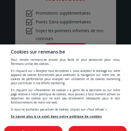
ANDERLECHT 2
Avenue Marius Renard 29
Promotions supplémentaires
ANDERLECHT
ANDERLUES
Points Extra supplémentaires
Chaussée de Charleroi 127
Soyez les premiers informés de nos
ANDERLUES
ANTOING
concours
Rue Louvieaux 5
ANTOING
Ok!
Cookies sur renmans.be
ASSENEDE
Pour rendre renmans.be encore plus facile et plus personnel pour vous,
Molenstraat 77-79
Renmans utilise des cookies.
ASSENEDE
En cliquant sur « Accepter tous les cookies », vous acceptez le stockage sur votre
ATH
appareil de cookies fonctionnels pour améliorer la navigation sur notre site, de
Rue de Soignies
cookies de performance pour analyser son utilisation et de cookies marketing
Nos prix comprennent toutes les taxes, la TVA, les droits et les
pour contribuer à nos efforts marketing.
ATH
services.
AUVELAIS
En cliquant sur «Paramétrer les cookies » à partir de la bannière ou sur notre
page relative à notre politique de cookies, vous pouvez à tout moment activer ou
Rue de l'Essor 1/8
désactiver les cookies qui ne sont pas strictement nécessaires pour le bon
Cookies
-
Confidentialité
-
Conditions générales
-
AUVELAIS
fonctionnement de notre site web.
AVELGEM
Si vous ne souhaitez pas activer de cookies, cliquez sur «Tout refuser ».
Doorniksesteenweg 165
Déclaration d'accessibilité
En savoir plus à ce sujet dans notre politique de cookies
AVELGEM
AWANS
Rue de Bruxelles 86