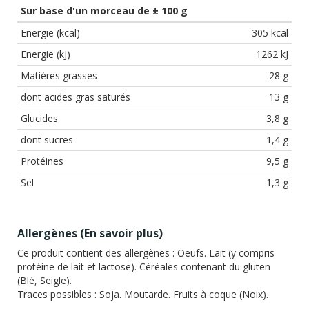
Sur base d'un morceau de ± 100 g
Energie (kcal)
305 kcal
Energie (kJ)
1262 kJ
Matières grasses
28 g
dont acides gras saturés
13 g
Glucides
3,8 g
dont sucres
1,4 g
Protéines
9,5 g
Sel
1,3 g
Allergènes (
En savoir plus
)
Ce produit contient des allergènes :
Oeufs. Lait (y compris
protéine de lait et lactose). Céréales contenant du gluten
(Blé, Seigle).
Traces possibles :
Soja. Moutarde. Fruits à coque (Noix).