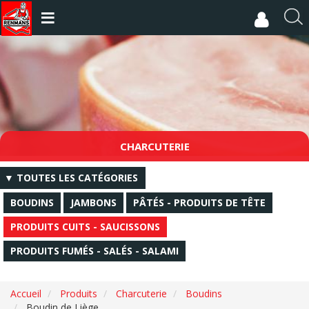
Aller
au
R
contenu
e
principal
c
h
e
r
c
h
e
CHARCUTERIE
r
▼ TOUTES LES CATÉGORIES
BOUDINS
JAMBONS
PÂTÉS - PRODUITS DE TÊTE
PRODUITS CUITS - SAUCISSONS
PRODUITS FUMÉS - SALÉS - SALAMI
Accueil
Produits
Charcuterie
Boudins
Boudin de Liège