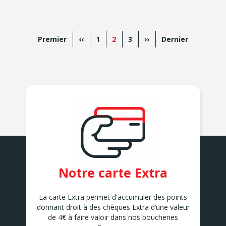
Pagination
Première
Premier
Page
‹‹
Page
1
Page
2
Page
3
Page
››
Dernière
Dernier
page
précédente
actuelle
suivante
page
Notre carte Extra
La carte Extra permet d'accumuler des points
donnant droit à des chèques Extra d’une valeur
de 4€ à faire valoir dans nos boucheries