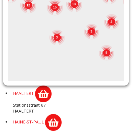
1
13
12
GOZEE
15
Rue de Marchienne 180A
2
GOZEE
3
GRACE-HOLLOGNE
3
Rue Hector Denis 12
5
GRACE HOLLOGNE
HAACHT
Rijmenamsesteenweg 35
HAACHT
HAALTERT
Stationsstraat 67
HAALTERT
HAINE-ST-PAUL