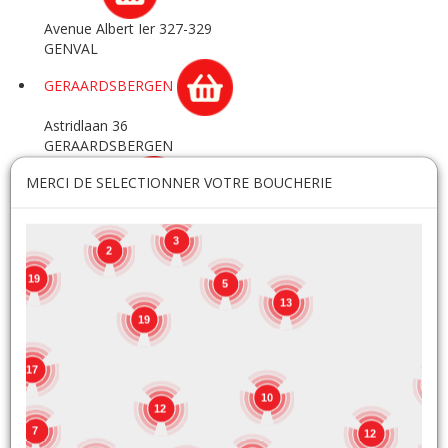
Avenue Albert Ier 327-329
GENVAL
GERAARDSBERGEN
Astridlaan 36
GERAARDSBERGEN
MERCI DE SELECTIONNER VOTRE BOUCHERIE
GERPINNES
Rue de Bertransart 72
GERPINNES
3
2
GHLIN
19
5
13
Chemin des Baudarts 14
19
GHLIN
17
GOSSELIES
8
10
12
Rue des Emailleries 8A
7
GOSSELIES
12