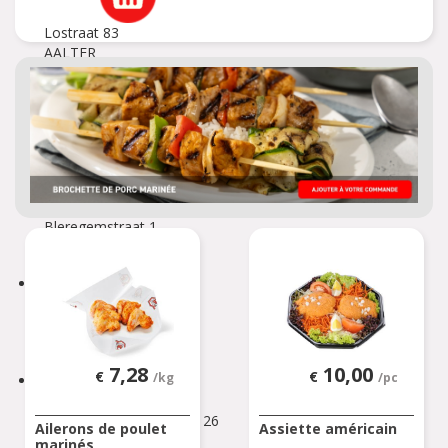
Lostraat 83
AALTER
AARSCHOT
Herseltsesteenweg 82
AARSCHOT
AFFLIGEM
Bleregemstraat 1
AFFLIGEM
AMAY
Chaussée de Liège 7 B
AMAY
7,28
10,00
€
€
/kg
/pc
ANDENNE
Avenue de la Belle Mine 26
Ailerons de poulet
Assiette américain
ANDENNE
marinés