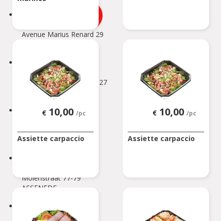
ANDERLECHT 2
Avenue Marius Renard 29
ANDERLECHT
ANDERLUES
Chaussée de Charleroi 127
ANDERLUES
10,00
10,00
ANTOING
€
€
/pc
/pc
Rue Louvieaux 5
Assiette carpaccio
Assiette carpaccio
ANTOING
ASSENEDE
Molenstraat 77-79
ASSENEDE
ATH