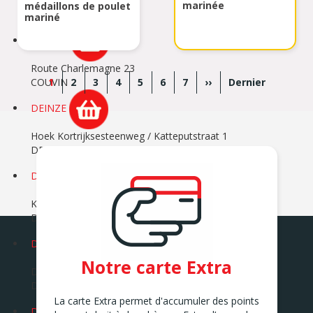
Rue de Trazegnies 173
marinée
médaillons de poulet
COURCELLES
mariné
COUVIN
Route Charlemagne 23
Pagination
COUVIN
Page
1
Page
2
Page
3
Page
4
Page
5
Page
6
Page
7
Page
››
Dernière
Dernier
actuelle
suivante
page
DEINZE
Hoek Kortrijksesteenweg / Katteputstraat 1
DEINZE
DENDERLEEUW 1
Kasteelstraat 17
DENDERLEEUW
DESTELBERGEN
Notre carte Extra
Dendermondsesteenweg 263
DESTELBERGEN
La carte Extra permet d'accumuler des points
DIEST