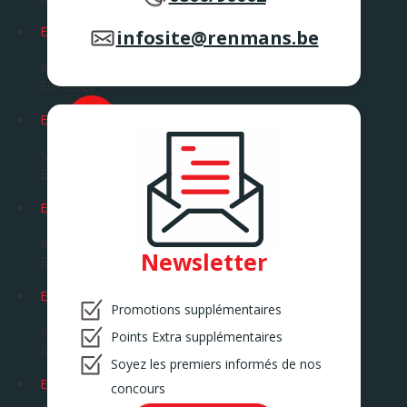
EGHEZEE
infosite@renmans.be
Route de la Bruyère 14
EGHEZEE
EKE
Savaanstraat 5
EKE
ENGHIEN
Pavé de Soignies 87
Newsletter
ENGHIEN
ERPEMERE
Promotions supplémentaires
Industrieweg 3
Points Extra supplémentaires
ERPE – MERE
Soyez les premiers informés de nos
ERQUELINNES
concours