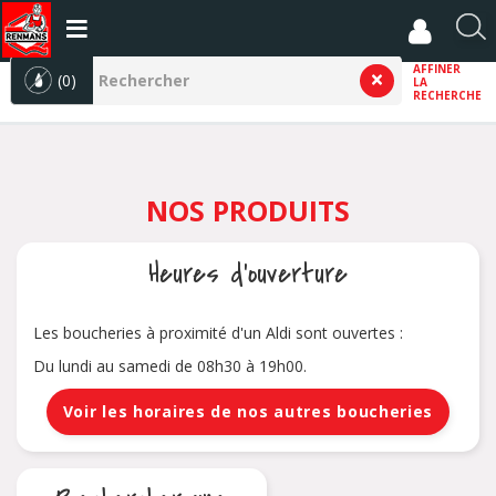
Aller
au
R
contenu
e
AFFINER
principal
(0)
LA
c
RECHERCHE
h
e
r
c
NOS PRODUITS
h
e
r
Heures d'ouverture
Les boucheries à proximité d'un Aldi sont ouvertes :
Du lundi au samedi de 08h30 à 19h00.
Voir les horaires de nos autres boucheries