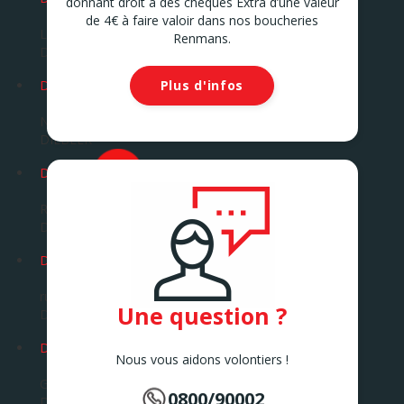
donnant droit à des chèques Extra d’une valeur
de 4€ à faire valoir dans nos boucheries
Leuvensesteenweg 72
Renmans.
DIEST
Plus d'infos
DILBEEK
Ninoofsesteenweg 360 B
DILBEEK
DINANT
Rue St. Jacques 357
DINANT
DOUR
rue de la Corderie 18
Une question ?
Dour
DROGENBOS
Nous vous aidons volontiers !
Grote Baan 240
0800/90002
DROGENBOS