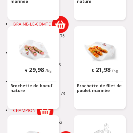
marinée
nature
Rue Neuve 101
BOUSSU
BRAINE-LE-COMTE
Chaussée de Bruxelles 176
Braine-le-Comte
BRAKEL
Geraardsbergsestraat 18
29,98
21,98
€
€
BRAKEL
/kg
/kg
BUIZINGEN
Brochette de boeuf
Brochette de filet de
nature
poulet marinée
Alsembergsesteenweg 173
BUIZINGEN
CHAMPION
Chaussée de Louvain 562
CHAMPION