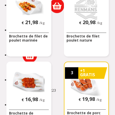
CHAUMONT GISTOUX
Chaussée de Huy 306
CHAUMONT-GISTOUX
21,98
20,98
€
€
/kg
/kg
CHIMAY
Brochette de filet de
Brochette de filet
poulet marinée
poulet nature
Chaussée de Couvin 87
CHIMAY
CINEY
Avenue Schlögel 121
+1
CINEY
3
GRATIS
COUILLET
Avenue de Philippeville 223
COUILLET
19,98
16,98
€
€
/kg
/kg
COURCELLES
Brochette de porc
Brochette de