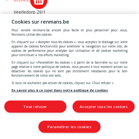
Veerledorp 29/1
VEERLE
Cookies sur renmans.be
VILVOORDE 2
Pour rendre renmans.be encore plus facile et plus personnel pour vous,
Renmans utilise des cookies.
Leuvensesteenweg 229
En cliquant sur « Accepter tous les cookies », vous acceptez le stockage sur votre
appareil de cookies fonctionnels pour améliorer la navigation sur notre site, de
VILVOORDE
cookies de performance pour analyser son utilisation et de cookies marketing
pour contribuer à nos efforts marketing.
VIRTON
En cliquant sur «Paramétrer les cookies » à partir de la bannière ou sur notre
page relative à notre politique de cookies, vous pouvez à tout moment activer ou
désactiver les cookies qui ne sont pas strictement nécessaires pour le bon
Faubourg d'Arrival 65
fonctionnement de notre site web.
VIRTON
Si vous ne souhaitez pas activer de cookies, cliquez sur «Tout refuser ».
VOSSEM
En savoir plus à ce sujet dans notre politique de cookies
Collège van Luxemburglaan 2
Tout refuser
Accepter tous les cookies
VOSSEM
VOTTEM
Paramétrer les cookies
Rue des Tendeurs 1
VOTTEM