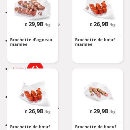
BIERBEEK
BINCHE
29,98
26,98
Rue Zéphirin Fontaine 76
€
€
/kg
/kg
BINCHE
Brochette d'agneau
Brochette de bœuf
BONCELLES
marinée
marinée
Rue De Tilff 53-55
BONCELLES
BOOM
Kerkhofstraat 377
BOOM
BOUILLON
Rue de la Sentinelle 66/2
26,98
29,98
€
€
/kg
/kg
BOUILLON
BOUSSU
Brochette de bœuf
Brochette de boeuf