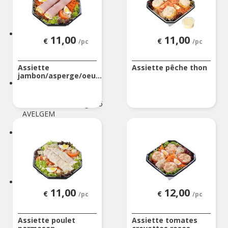
Rue de Soignies
ATH
AUVELAIS
11,00
11,00
€
€
/pc
/pc
Rue de l'Essor 1/8
AUVELAIS
Assiette
Assiette pêche thon
jambon/asperge/oeu...
AVELGEM
Doorniksesteenweg 165
AVELGEM
AWANS
Rue de Bruxelles 86
Awans
BARVAUX
11,00
12,00
€
€
/pc
/pc
Rue de l'Industrie 2/1
BARVAUX
Assiette poulet
Assiette tomates