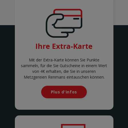
AWANS
Rue de Bruxelles 86
Awans
BARVAUX
Rue de l'Industrie 2/1
BARVAUX
BEAURAING
Ihre Extra-Karte
Rue De Rochefort 173-175
BEAURAING
BERTEM
Mit der Extra-Karte können Sie Punkte
Tervuursesteenweg 167
sammeln, für die Sie Gutscheine in einem Wert
BERTEM
von 4€ erhalten, die Sie in unseren
BERTRIX
Metzgereien Renmans eintauschen können.
Rue des Corettes 5
BERTRIX
BEVEREN-WAAS 2
Plus d'infos
Peter Benoitlaan 79
BEVEREN Waas
BIERBEEK
Tiensesteenweg 1C
BIERBEEK
BINCHE