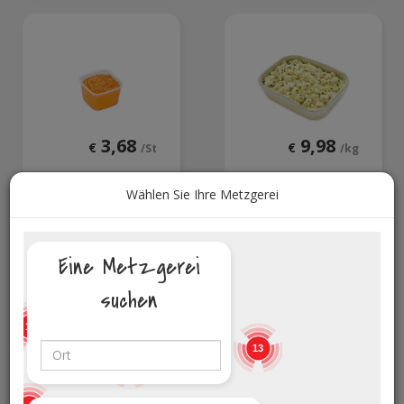
3,68
9,98
€
€
/St
/kg
Wählen Sie Ihre Metzgerei
Kalte Barbecue
Kartoffelsalat tartar
Sosse
Eine Metzgerei
suchen
3
2
19
5
13
19