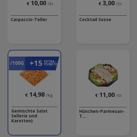
10,00
3,00
€
€
/St
/St
Carpaccio-Teller
Cocktail Sosse
+15
EXTRA-
/100G
PUNKTE
14,98
11,00
€
€
/kg
/St
Gemischte Salat
Hünchen-Parmesan-
Sellerie und
T...
Karotten)