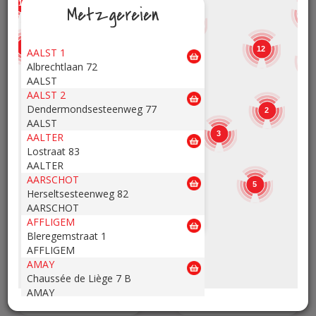
17
9,98
6,50
Metzgereien
€
€
/kg
/St
8
10
12
Kartoffelsalat tartar
Mischung aus
7
12
AALST 1
frischem Gemüse
1
Albrechtlaan 72
13
12
15
AALST
AALST 2
Dendermondsesteenweg 77
2
AALST
3
AALTER
3
Lostraat 83
AALTER
AARSCHOT
5
Herseltsesteenweg 82
AARSCHOT
14,98
14,98
AFFLIGEM
€
€
/kg
/kg
Bleregemstraat 1
AFFLIGEM
Nudelsalat mit
Nudelsalat mit
AMAY
Hähnchenfleisch
Schinken
Chaussée de Liège 7 B
AMAY
ANDENNE