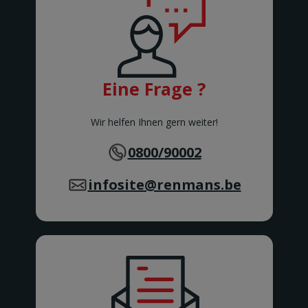
Rue Zéphirin Fontaine 76
BINCHE
BONCELLES
Rue De Tilff 53-55
BONCELLES
BOOM
Eine Frage ?
Kerkhofstraat 377
BOOM
BOUILLON
Wir helfen Ihnen gern weiter!
Rue de la Sentinelle 66/2
BOUILLON
0800/90002
BOUSSU
Rue Neuve 101
infosite@renmans.be
BOUSSU
BRAINE-LE-COMTE
Chaussée de Bruxelles 176
Braine-le-Comte
BRAKEL
Geraardsbergsestraat 18
BRAKEL
BUIZINGEN
Alsembergsesteenweg 173