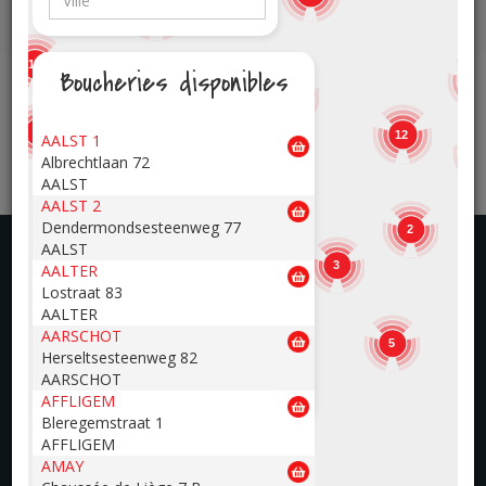
19
17
Boucheries disponibles
8
10
12
7
12
AALST 1
1
Albrechtlaan 72
13
12
15
AALST
AALST 2
Dendermondsesteenweg 77
2
AALST
3
AALTER
Notre carte Extra
3
Lostraat 83
AALTER
AARSCHOT
La carte Extra permet d'accumuler des points
5
Herseltsesteenweg 82
donnant droit à des chèques Extra d’une valeur
AARSCHOT
de 4€ à faire valoir dans nos boucheries
AFFLIGEM
Renmans.
Bleregemstraat 1
AFFLIGEM
AMAY
Plus d'infos