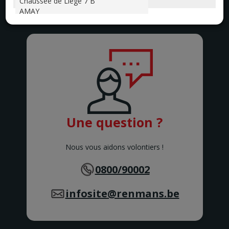
Chaussée de Liège 7 B
AMAY
ANDENNE
Avenue de la Belle Mine 26
ANDENNE
ANDERLECHT 2
Avenue Marius Renard 29
ANDERLECHT
ANDERLUES
Chaussée de Charleroi 127
ANDERLUES
ANTOING
Une question ?
Rue Louvieaux 5
ANTOING
ASSENEDE
Nous vous aidons volontiers !
Molenstraat 77-79
ASSENEDE
0800/90002
ATH
Rue de Soignies
infosite@renmans.be
ATH
AUVELAIS
Rue de l'Essor 1/8
AUVELAIS