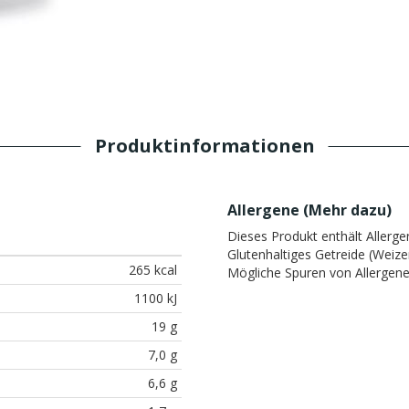
Produktinformationen
Allergene (
Mehr dazu
)
Dieses Produkt enthält Allerge
Glutenhaltiges Getreide (Weize
265 kcal
Mögliche Spuren von Allergene
1100 kJ
19 g
7,0 g
6,6 g