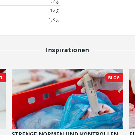
1,7 g
16 g
1,8 g
Inspirationen
G
BLOG
STRENGE NORMEN UND KONTROLLEN
E