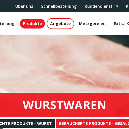
Über uns
Schnellbestellung
Kundendienst
K
tellung
Produkte
Angebote
Metzgereien
Extra-
r
WURSTWAREN
CHTE PRODUKTE - WURST
GERAUCHERTE PRODUKTE - GESALZ