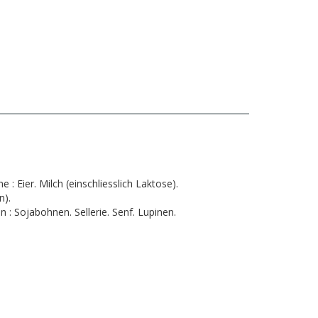
ne :
Eier. Milch (einschliesslich Laktose).
n).
n :
Sojabohnen. Sellerie. Senf. Lupinen.