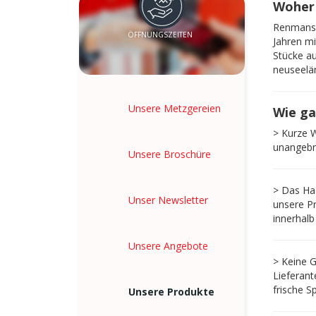
Woher 
Renmans w
ÖFFNUNGSZEITEN
Jahren mi
Stücke au
neuseelä
Unsere Metzgereien
Wie ga
> Kurze W
unangebr
Unsere Broschüre
> Das Hac
Unser Newsletter
unsere Pr
innerhalb
Unsere Angebote
> Keine G
Lieferant
frische S
Unsere Produkte