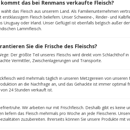
kommt das bei Renmans verkaufte Fleisch?
ählt das Fleisch aus unserem Land. Als Familienunternehmen vertrau
t erstklassigem Fleisch beliefern. Unser Schweine-, Rinder- und Kalbfl
s Uruguay oder Irland. Unser Geflügel ist ebenfalls belgisch außer d
ndischen Lammfleisch.
rantieren Sie die Frische des Fleischs?
ege: Der größte Teil unseres Fleischs wird direkt vom Schlachthof in u
achte Vermittler, Zwischenlagerungen und Transporte.
kfleisch wird mehrmals täglich in unseren Metzgereien von unseren 
oduktion an die Nachfrage an, und das Gehackte ist immer optimal f
 von 24 Stunden verkauft ist.
efriertruhe. Wir arbeiten nur mit Frischfleisch. Deshalb gibt es keine
en liefern das Fleisch mehrmals pro Woche an jede Fleischerei. Unser
pezialitäten zuzubereiten. Ihrerseits können Sie unsere Produkte mit v