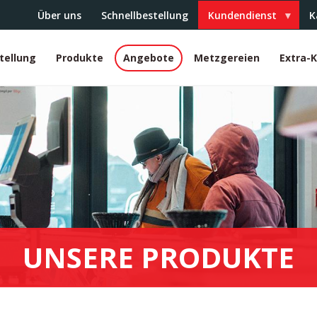
Über uns
Schnellbestellung
Kundendienst
K
tellung
Produkte
Angebote
Metzgereien
Extra-
r
UNSERE PRODUKTE