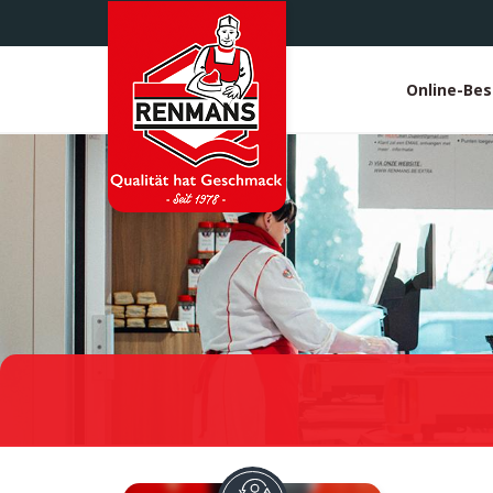
Direkt
zum
Inhalt
Online-Bes
White
heade