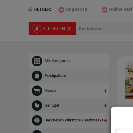
FILTRER
Angebote
Online ver
ALLERGIEN
(0)
Alle Kategorien
Fleishpakete
Fleisch
Schweinefleisch
Geflügel
Rindfleisch
Kalbfleisch
Apfel
Hühnchen
Lammfleisch
Hackfleisch Würstchen Hacksteaks
Pute
Pferdefleisch
Anderes
Kaninchen
Gehackt - Würste