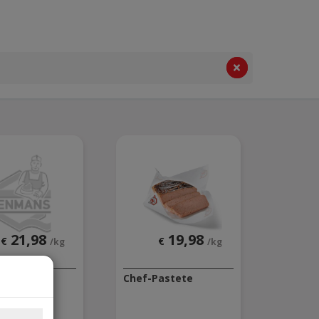
21,98
19,98
€
€
/kg
/kg
pastete
Chef-Pastete