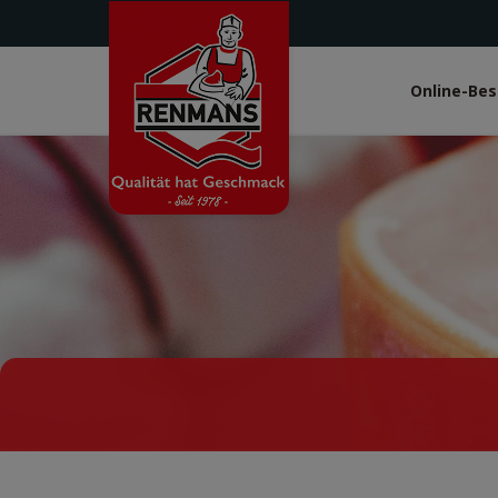
Direkt
zum
Inhalt
Online-Bes
White
heade