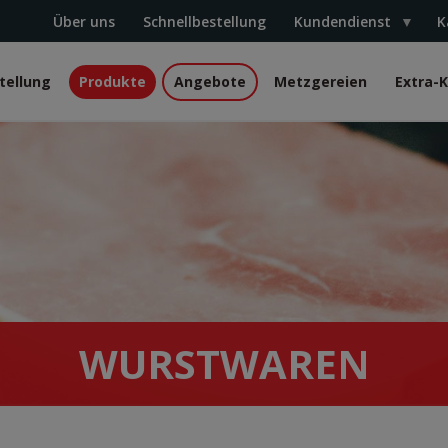
Über uns
Schnellbestellung
Kundendienst
K
tellung
Produkte
Angebote
Metzgereien
Extra-
r
WURSTWAREN