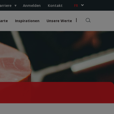
arriere
Anmelden
Kontakt
FR
NL
Karte
Inspirationen
Unsere Werte
R
e
c
h
e
r
c
h
e
r