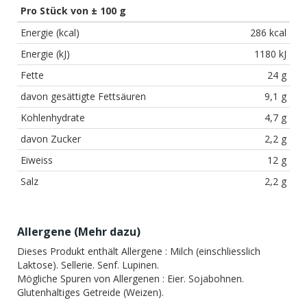
Pro Stück von ± 100 g
Energie (kcal)
286 kcal
Energie (kJ)
1180 kJ
Fette
24 g
davon gesättigte Fettsäuren
9,1 g
Kohlenhydrate
4,7 g
davon Zucker
2,2 g
Eiweiss
12 g
Salz
2,2 g
Allergene (
Mehr dazu
)
Dieses Produkt enthält Allergene :
Milch (einschliesslich
Laktose). Sellerie. Senf. Lupinen.
Mögliche Spuren von Allergenen :
Eier. Sojabohnen.
Glutenhaltiges Getreide (Weizen).