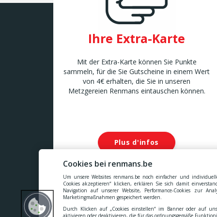
Ihre Extra-Karte
Mit der Extra-Karte können Sie Punkte
sammeln, für die Sie Gutscheine in einem Wert
von 4€ erhalten, die Sie in unseren
Metzgereien Renmans eintauschen können.
Plus d'infos
Cookies bei renmans.be
Um unsere Websites renmans.be noch einfacher und individuelle
Cookies akzeptieren“ klicken, erklären Sie sich damit einversta
Navigation auf unserer Website, Performance-Cookies zur Ana
Unsere Preise verstehen sich inklusive aller Steuern, 
Marketingmaßnahmen gespeichert werden.
Durch Klicken auf „Cookies einstellen“ im Banner oder auf uns
Cookies
-
Datenschutzerklärung
-
Allgemein
aktivieren oder deaktivieren, die für das ordnungsgemäße Funktioni