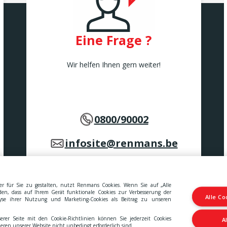
Eine Frage ?
Wir helfen Ihnen gern weiter!
0800/90002
infosite@renmans.be
r für Sie zu gestalten, nutzt Renmans Cookies. Wenn Sie auf „Alle
nden, dass auf Ihrem Gerät funktionale Cookies zur Verbesserung der
Alle Co
lyse ihrer Nutzung und Marketing-Cookies als Beitrag zu unseren
MwSt., Gebühren, Abgaben und Dienstleistungen.
erer Seite mit den Cookie-Richtlinien können Sie jederzeit Cookies
A
en Geschäftsbedingungen
-
Erklärung zur Barrierefreiheit
eren unserer Website nicht unbedingt erforderlich sind.