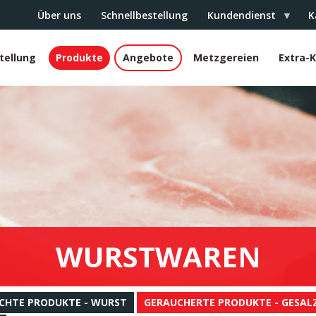
Über uns
Schnellbestellung
Kundendienst
K
tellung
Produkte
Angebote
Metzgereien
Extra-
r
WURSTWAREN
CHTE PRODUKTE - WURST
GERAUCHERTE PRODUKTE - GESALZ