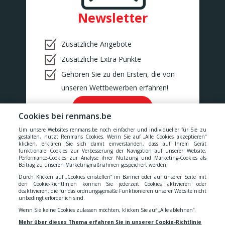
Newsletter
Zusätzliche Angebote
Zusätzliche Extra Punkte
Gehören Sie zu den Ersten, die von
unseren Wettbewerben erfahren!
Ok!
Cookies bei renmans.be
Um unsere Websites renmans.be noch einfacher und individueller für Sie zu
gestalten, nutzt Renmans Cookies. Wenn Sie auf „Alle Cookies akzeptieren“
klicken, erklären Sie sich damit einverstanden, dass auf Ihrem Gerät
funktionale Cookies zur Verbesserung der Navigation auf unserer Website,
Performance-Cookies zur Analyse ihrer Nutzung und Marketing-Cookies als
Unsere Preise verstehen sich inklusive aller Steuern, MwSt.,
Beitrag zu unseren Marketingmaßnahmen gespeichert werden.
Gebühren, Abgaben und Dienstleistungen.
Durch Klicken auf „Cookies einstellen“ im Banner oder auf unserer Seite mit
den Cookie-Richtlinien können Sie jederzeit Cookies aktivieren oder
Cookies
-
Datenschutzerklärung
-
Allgemeinen
deaktivieren, die für das ordnungsgemäße Funktionieren unserer Website nicht
unbedingt erforderlich sind.
Wenn Sie keine Cookies zulassen möchten, klicken Sie auf „Alle ablehnen“.
Geschäftsbedingungen
-
Erklärung zur Barrierefreiheit
Mehr über dieses Thema erfahren Sie in unserer Cookie-Richtlinie