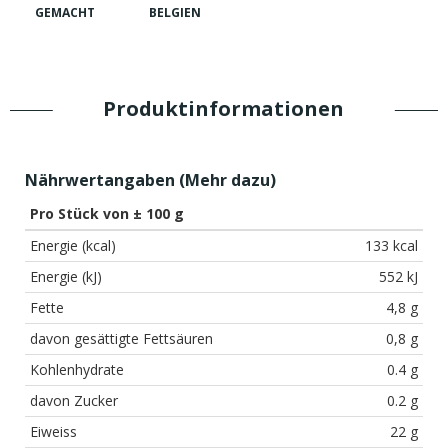
GEMACHT
BELGIEN
Produktinformationen
Nährwertangaben (
Mehr dazu
)
Pro Stück von ± 100 g
Energie (kcal)
133 kcal
Energie (kJ)
552 kJ
Fette
4,8 g
davon gesättigte Fettsäuren
0,8 g
Kohlenhydrate
0.4 g
davon Zucker
0.2 g
Eiweiss
22 g