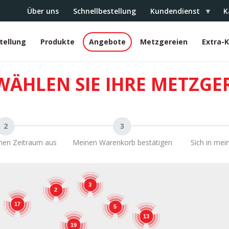
Über uns
Schnellbestellung
Kundendienst
K
tellung
Produkte
Angebote
Metzgereien
Extra-
r
WÄHLEN SIE IHRE METZGE
inen Zeitraum aus
Meinen Warenkorb bestätigen
Sich in mei
3
2
17
5
13
19