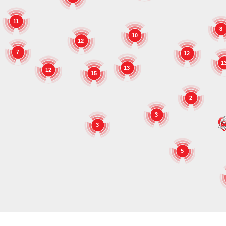
11
8
10
12
7
12
1
13
12
15
2
3
3
5