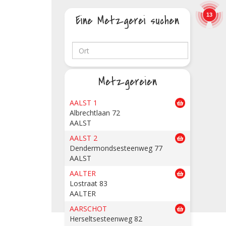
13
Eine Metzgerei suchen
Metzgereien
AALST 1
Albrechtlaan 72
AALST
AALST 2
Dendermondsesteenweg 77
AALST
AALTER
Lostraat 83
AALTER
AARSCHOT
Herseltsesteenweg 82