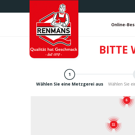
Direkt
zum
Inhalt
Online-Bes
White
heade
BITTE 
Wählen Sie eine Metzgerei aus
Wählen Sie e
6
11