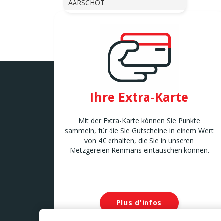
AARSCHOT
AFFLIGEM
Bleregemstraat 1
AFFLIGEM
AMAY
Chaussée de Liège 7 B
AMAY
ANDENNE
Ihre Extra-Karte
Avenue de la Belle Mine 26
ANDENNE
Mit der Extra-Karte können Sie Punkte
ANDERLECHT 2
sammeln, für die Sie Gutscheine in einem Wert
Avenue Marius Renard 29
von 4€ erhalten, die Sie in unseren
ANDERLECHT
Metzgereien Renmans eintauschen können.
ANDERLUES
Chaussée de Charleroi 127
ANDERLUES
ANTOING
Rue Louvieaux 5
Plus d'infos
ANTOING