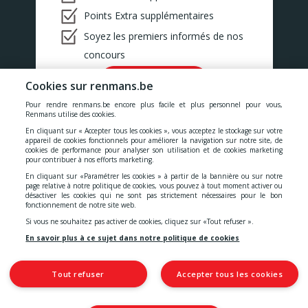
Points Extra supplémentaires
Soyez les premiers informés de nos
concours
Ok!
Cookies sur renmans.be
Pour rendre renmans.be encore plus facile et plus personnel pour vous,
Renmans utilise des cookies.
En cliquant sur « Accepter tous les cookies », vous acceptez le stockage sur votre
appareil de cookies fonctionnels pour améliorer la navigation sur notre site, de
cookies de performance pour analyser son utilisation et de cookies marketing
Nos prix comprennent toutes les taxes, la TVA, les droits et les
pour contribuer à nos efforts marketing.
services.
En cliquant sur «Paramétrer les cookies » à partir de la bannière ou sur notre
page relative à notre politique de cookies, vous pouvez à tout moment activer ou
désactiver les cookies qui ne sont pas strictement nécessaires pour le bon
Cookies
-
Confidentialité
-
Conditions générales
-
fonctionnement de notre site web.
Si vous ne souhaitez pas activer de cookies, cliquez sur «Tout refuser ».
Déclaration d'accessibilité
En savoir plus à ce sujet dans notre politique de cookies
Tout refuser
Accepter tous les cookies
© 2026 S.A. Quality Meat Renmans
Place de Saint-Symphorien, 2
7030 Mons