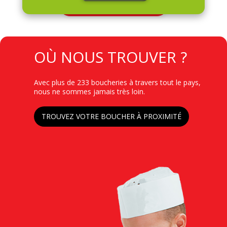
Toutes nos promotions
TITRE
OÙ NOUS TROUVER ?
Contenu
Avec plus de 233 boucheries à travers tout le pays,
nous ne sommes jamais très loin.
Lien
TROUVEZ VOTRE BOUCHER À PROXIMITÉ
Image