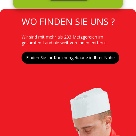
TITRE
WO FINDEN SIE UNS ?
Contenu
Wir sind mit mehr als 233 Metzgereien im
gesamten Land nie weit von Ihnen entfernt.
Lien
Finden Sie Ihr Knochengebäude in Ihrer Nähe
Image