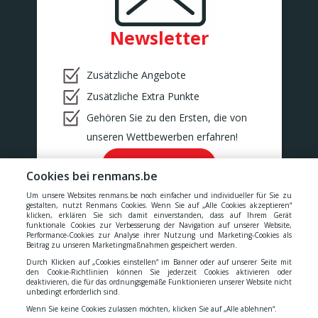
Newsletter
Zusätzliche Angebote
Zusätzliche Extra Punkte
Gehören Sie zu den Ersten, die von
unseren Wettbewerben erfahren!
Ok!
Cookies bei renmans.be
Um unsere Websites renmans.be noch einfacher und individueller für Sie zu
gestalten, nutzt Renmans Cookies. Wenn Sie auf „Alle Cookies akzeptieren“
klicken, erklären Sie sich damit einverstanden, dass auf Ihrem Gerät
funktionale Cookies zur Verbesserung der Navigation auf unserer Website,
Performance-Cookies zur Analyse ihrer Nutzung und Marketing-Cookies als
Unsere Preise verstehen sich inklusive aller Steuern, MwSt.,
Beitrag zu unseren Marketingmaßnahmen gespeichert werden.
Gebühren, Abgaben und Dienstleistungen.
Durch Klicken auf „Cookies einstellen“ im Banner oder auf unserer Seite mit
den Cookie-Richtlinien können Sie jederzeit Cookies aktivieren oder
deaktivieren, die für das ordnungsgemäße Funktionieren unserer Website nicht
Cookies
-
Datenschutzerklärung
-
Allgemeinen
unbedingt erforderlich sind.
Wenn Sie keine Cookies zulassen möchten, klicken Sie auf „Alle ablehnen“.