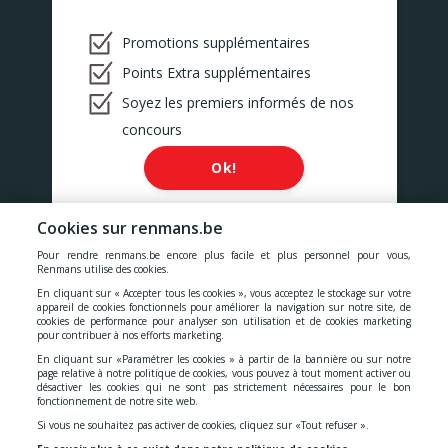
Promotions supplémentaires
Points Extra supplémentaires
Soyez les premiers informés de nos
concours
Ok!
Cookies sur renmans.be
Pour rendre renmans.be encore plus facile et plus personnel pour vous,
Renmans utilise des cookies.
Nos prix comprennent toutes les taxes, la TVA, les droits et les
En cliquant sur « Accepter tous les cookies », vous acceptez le stockage sur votre
services.
appareil de cookies fonctionnels pour améliorer la navigation sur notre site, de
cookies de performance pour analyser son utilisation et de cookies marketing
Cookies
-
Confidentialité
-
Conditions générales
-
pour contribuer à nos efforts marketing.
En cliquant sur «Paramétrer les cookies » à partir de la bannière ou sur notre
page relative à notre politique de cookies, vous pouvez à tout moment activer ou
désactiver les cookies qui ne sont pas strictement nécessaires pour le bon
Déclaration d'accessibilité
fonctionnement de notre site web.
Si vous ne souhaitez pas activer de cookies, cliquez sur «Tout refuser ».