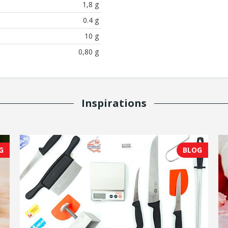
1,8 g
0.4 g
10 g
0,80 g
Inspirations
G
BLOG