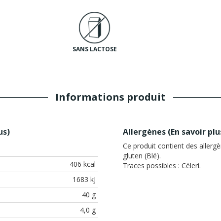
SANS LACTOSE
Informations produit
us
)
Allergènes (
En savoir plu
Ce produit contient des allergè
gluten (Blé).
406 kcal
Traces possibles :
Céleri.
1683 kJ
40 g
4,0 g