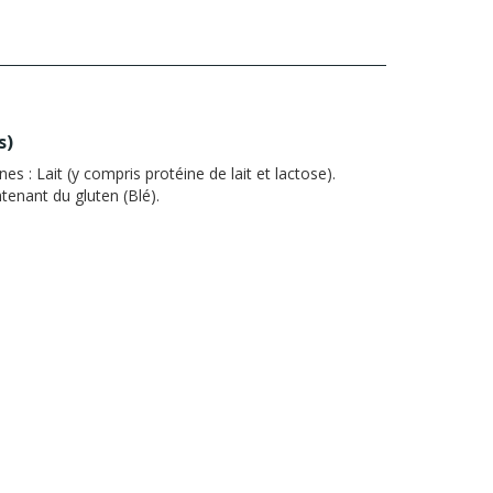
s
)
nes :
Lait (y compris protéine de lait et lactose).
enant du gluten (Blé).