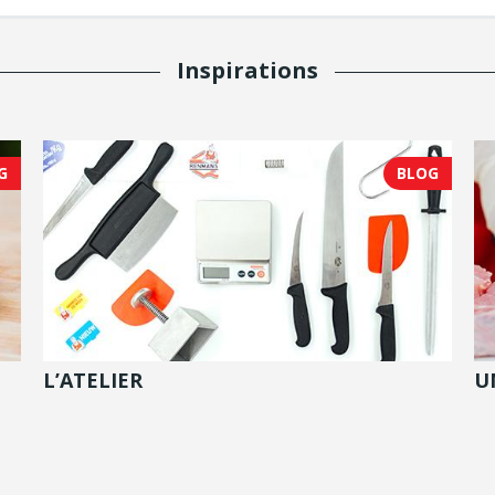
Inspirations
G
BLOG
L’ATELIER
U