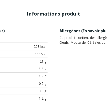
Informations produit
us
)
Allergènes (
En savoir plu
Ce produit contient des allergè
Oeufs. Moutarde. Céréales cont
268 kcal
1115 kJ
21 g
8,8 g
1,9 g
0.5 g
19 g
1,2 g