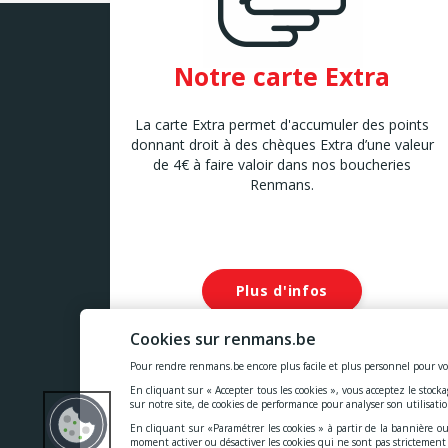
Notre carte Extra
La carte Extra permet d'accumuler des points
donnant droit à des chèques Extra d’une valeur
de 4€ à faire valoir dans nos boucheries
Renmans.
Plus d'infos
Cookies sur renmans.be
Pour rendre renmans.be encore plus facile et plus personnel pour vo
En cliquant sur « Accepter tous les cookies », vous acceptez le stock
Nos prix comprennent toutes les taxes, la TVA, les droits
sur notre site, de cookies de performance pour analyser son utilisati
En cliquant sur «Paramétrer les cookies » à partir de la bannière ou
Cookies
-
Confidentialité
-
Conditions généra
moment activer ou désactiver les cookies qui ne sont pas strictemen