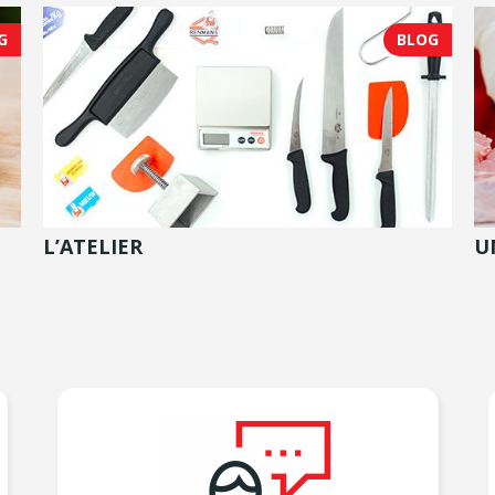
G
BLOG
L’ATELIER
U