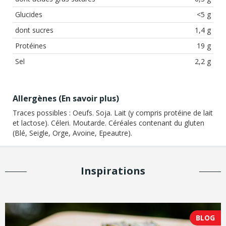
Glucides
<5 g
dont sucres
1,4 g
Protéines
19 g
Sel
2,2 g
Allergènes (
En savoir plus
)
Traces possibles :
Oeufs. Soja. Lait (y compris protéine de lait
et lactose). Céleri. Moutarde. Céréales contenant du gluten
(Blé, Seigle, Orge, Avoine, Epeautre).
Inspirations
BLOG