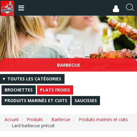
Aller
au
R
contenu
e
principal
c
h
e
r
c
h
e
BARBECUE
r
▼ TOUTES LES CATÉGORIES
BROCHETTES
PLATS FROIDS
PRODUITS MARINÉS ET CUITS
SAUCISSES
Accueil
Produits
Barbecue
Produits marinés et cuits
Lard barbecue précuit