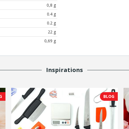
0,8 g
0.4 g
0.2 g
22 g
0,69 g
Inspirations
G
BLOG