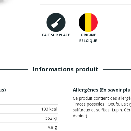
FAIT SUR PLACE
ORIGINE
BELGIQUE
Informations produit
us
)
Allergènes (
En savoir plu
Ce produit contient des allergè
Traces possibles :
Oeufs. Lait (
133 kcal
sulfureux et sulfites. Lupin. Cé
Avoine).
552 kJ
4,8 g