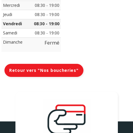
Wednesday_from
Wednesday_to
Mercredi
08:30
-
19:00
Thursday_from
Thursday_to
Jeudi
08:30
-
19:00
Friday_from
Friday_to
Vendredi
08:30
-
19:00
Saterday_from
Saterday_to
Samedi
08:30
-
19:00
Dimanche
Fermé
Retour vers "Nos boucheries"