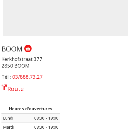
BOOM
Kerkhofstraat 377
2850 BOOM
Tél :
03/888.73.27
Route
Heures d'ouvertures
Monday_from
Monday_to
Lundi
08:30
-
19:00
Tuesday_from
Tuesday_to
Mardi
08:30
-
19:00