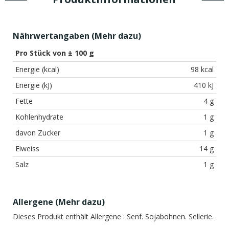
Nährwertangaben (
Mehr dazu
)
Pro Stück von ± 100 g
Energie (kcal)
98 kcal
Energie (kJ)
410 kJ
Fette
4 g
Kohlenhydrate
1 g
davon Zucker
1 g
Eiweiss
14 g
Salz
1 g
Allergene (
Mehr dazu
)
Dieses Produkt enthält Allergene :
Senf. Sojabohnen. Sellerie.