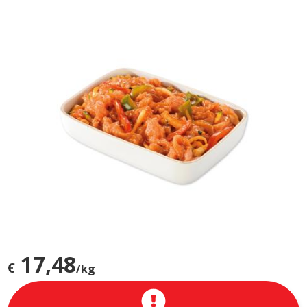
17,48
€
/kg