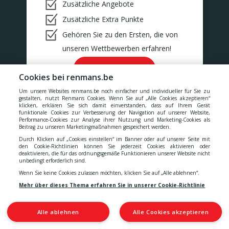
Zusätzliche Angebote
Zusätzliche Extra Punkte
Gehören Sie zu den Ersten, die von
unseren Wettbewerben erfahren!
Ok!
Cookies bei renmans.be
Um unsere Websites renmans.be noch einfacher und individueller für Sie zu
gestalten, nutzt Renmans Cookies. Wenn Sie auf „Alle Cookies akzeptieren“
klicken, erklären Sie sich damit einverstanden, dass auf Ihrem Gerät
funktionale Cookies zur Verbesserung der Navigation auf unserer Website,
Performance-Cookies zur Analyse ihrer Nutzung und Marketing-Cookies als
Unsere Preise verstehen sich inklusive aller Steuern, MwSt.,
Beitrag zu unseren Marketingmaßnahmen gespeichert werden.
Gebühren, Abgaben und Dienstleistungen.
Durch Klicken auf „Cookies einstellen“ im Banner oder auf unserer Seite mit
den Cookie-Richtlinien können Sie jederzeit Cookies aktivieren oder
Cookies
-
Datenschutzerklärung
-
Allgemeinen
deaktivieren, die für das ordnungsgemäße Funktionieren unserer Website nicht
unbedingt erforderlich sind.
Wenn Sie keine Cookies zulassen möchten, klicken Sie auf „Alle ablehnen“.
Geschäftsbedingungen
-
Erklärung zur Barrierefreiheit
Mehr über dieses Thema erfahren Sie in unserer Cookie-Richtlinie
Alle ablehnen
Alle Cookies akzeptieren
© 2026 S.A. Quality Meat Renmans