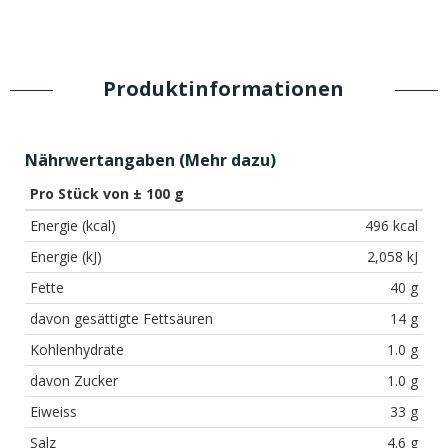
Produktinformationen
Nährwertangaben (
Mehr dazu
)
Pro Stück von ± 100 g
Energie (kcal)
496 kcal
Energie (kJ)
2,058 kJ
Fette
40 g
davon gesättigte Fettsäuren
14 g
Kohlenhydrate
1.0 g
davon Zucker
1.0 g
Eiweiss
33 g
Salz
4.6 g