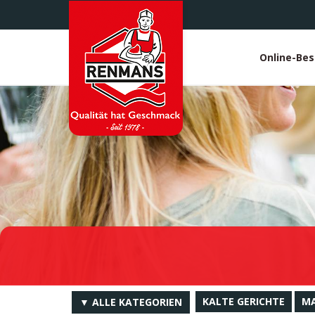
Direkt
zum
Inhalt
Online-Bes
White
heade
KALTE GERICHTE
MA
▼ ALLE KATEGORIEN