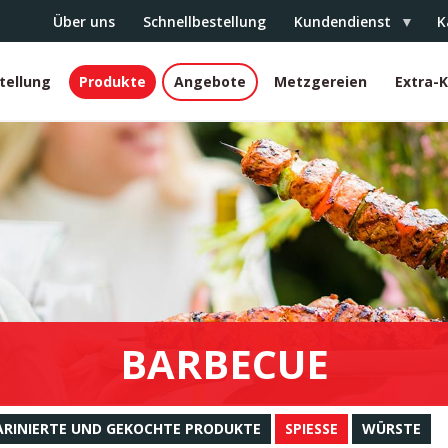
Über uns
Schnellbestellung
Kundendienst
K
tellung
Produkte
Angebote
Metzgereien
Extra-
r
BARBECUE
RINIERTE UND GEKOCHTE PRODUKTE
SPIESSE
WÜRSTE