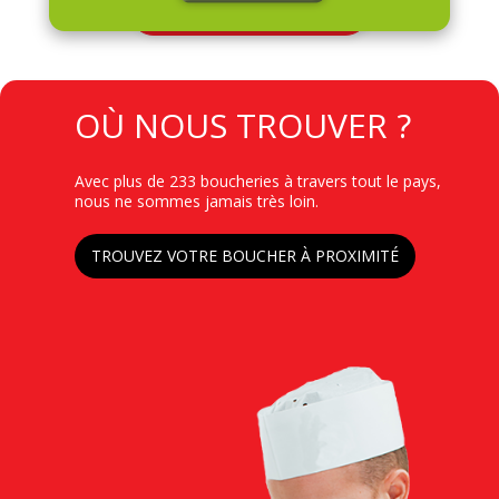
Toutes nos promotions
TITRE
OÙ NOUS TROUVER ?
Contenu
Avec plus de 233 boucheries à travers tout le pays,
nous ne sommes jamais très loin.
Lien
TROUVEZ VOTRE BOUCHER À PROXIMITÉ
Image