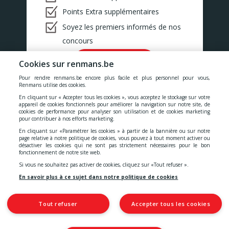
Points Extra supplémentaires
Soyez les premiers informés de nos
concours
Ok!
Cookies sur renmans.be
Pour rendre renmans.be encore plus facile et plus personnel pour vous,
Renmans utilise des cookies.
En cliquant sur « Accepter tous les cookies », vous acceptez le stockage sur votre
appareil de cookies fonctionnels pour améliorer la navigation sur notre site, de
cookies de performance pour analyser son utilisation et de cookies marketing
Nos prix comprennent toutes les taxes, la TVA, les droits et les
pour contribuer à nos efforts marketing.
services.
En cliquant sur «Paramétrer les cookies » à partir de la bannière ou sur notre
page relative à notre politique de cookies, vous pouvez à tout moment activer ou
désactiver les cookies qui ne sont pas strictement nécessaires pour le bon
Cookies
-
Confidentialité
-
Conditions générales
-
fonctionnement de notre site web.
Si vous ne souhaitez pas activer de cookies, cliquez sur «Tout refuser ».
Déclaration d'accessibilité
En savoir plus à ce sujet dans notre politique de cookies
Tout refuser
Accepter tous les cookies
© 2026 S.A. Quality Meat Renmans
Place de Saint-Symphorien, 2
7030 Mons