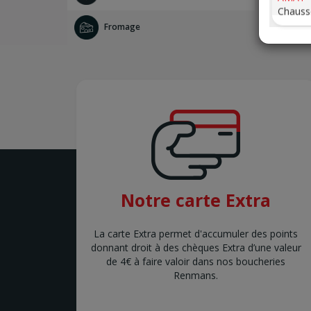
Chauss
Pâtés - Produits de tête
AMAY
Produits cuits - Saucissons
Fromage
ANDE
Produits fumés - Salés - Salami
Avenue 
ANDE
ANDER
Avenue
ANDER
ANDER
Chauss
ANDER
ANTOI
Rue Lo
ANTOI
Notre carte Extra
ARDOO
Wezest
ARDOO
La carte Extra permet d'accumuler des points
ARLON
donnant droit à des chèques Extra d’une valeur
Rue de 
de 4€ à faire valoir dans nos boucheries
ARLON
Renmans.
ASSEN
Molens