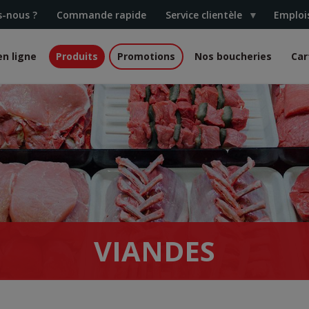
-nous ?
Commande rapide
Service clientèle
Emploi
n ligne
Produits
Promotions
Nos boucheries
Car
VIANDES