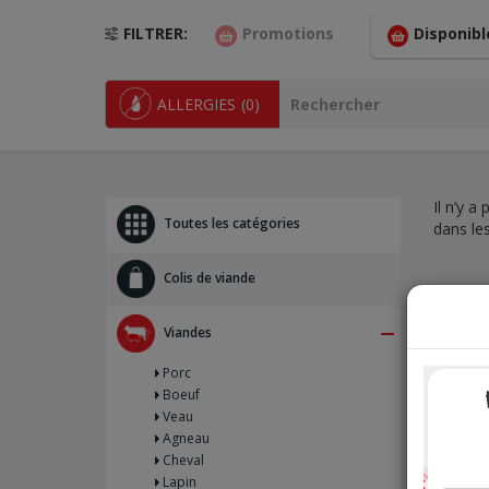
FILTRER
Promotions
Disponibl
ALLERGIES
(0)
Il n’y a
Toutes les catégories
dans le
Colis de viande
Viandes
Porc
Boeuf
6
Veau
Agneau
Cheval
Lapin