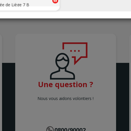
ée de Liège 7 B
NNE
de la Belle Mine 26
NNE
LECHT 2
 Marius Renard 29
LECHT
LUES
ée de Charleroi 127
LUES
NG
uvieaux 5
NG
Une question ?
IE
raat 5
IE
Nous vous aidons volontiers !
l'Hydrion 12
EDE
traat 77-79
0800/90002