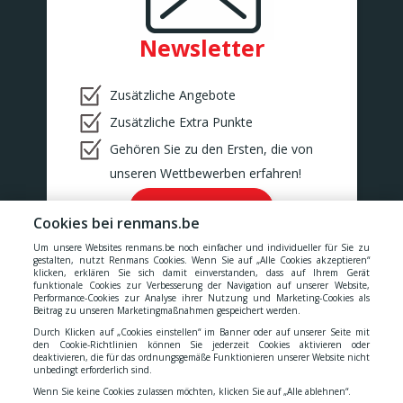
Newsletter
Zusätzliche Angebote
Zusätzliche Extra Punkte
Gehören Sie zu den Ersten, die von
unseren Wettbewerben erfahren!
Ok!
Cookies bei renmans.be
Um unsere Websites renmans.be noch einfacher und individueller für Sie zu
gestalten, nutzt Renmans Cookies. Wenn Sie auf „Alle Cookies akzeptieren“
klicken, erklären Sie sich damit einverstanden, dass auf Ihrem Gerät
funktionale Cookies zur Verbesserung der Navigation auf unserer Website,
Performance-Cookies zur Analyse ihrer Nutzung und Marketing-Cookies als
Unsere Preise verstehen sich inklusive aller Steuern, MwSt.,
Beitrag zu unseren Marketingmaßnahmen gespeichert werden.
Gebühren, Abgaben und Dienstleistungen.
Durch Klicken auf „Cookies einstellen“ im Banner oder auf unserer Seite mit
den Cookie-Richtlinien können Sie jederzeit Cookies aktivieren oder
deaktivieren, die für das ordnungsgemäße Funktionieren unserer Website nicht
Cookies
-
Datenschutzerklärung
-
Allgemeinen
unbedingt erforderlich sind.
Wenn Sie keine Cookies zulassen möchten, klicken Sie auf „Alle ablehnen“.