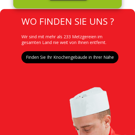
TITRE
WO FINDEN SIE UNS ?
Contenu
Wir sind mit mehr als 233 Metzgereien im
gesamten Land nie weit von Ihnen entfernt.
Lien
Finden Sie Ihr Knochengebäude in Ihrer Nähe
Image