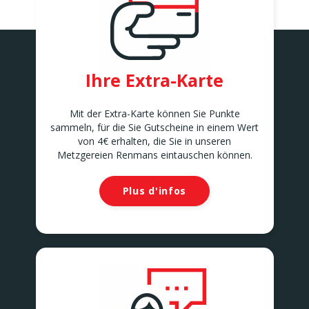
ANDERLECHT 2
Avenue Marius Renard 29
ANDERLECHT
ANDERLUES
Chaussée de Charleroi 127
Ihre Extra-Karte
ANDERLUES
ANTOING
Rue Louvieaux 5
Mit der Extra-Karte können Sie Punkte
ANTOING
sammeln, für die Sie Gutscheine in einem Wert
ASSENEDE
von 4€ erhalten, die Sie in unseren
Molenstraat 77-79
Metzgereien Renmans eintauschen können.
ASSENEDE
ATH
Plus d'infos
Rue de Soignies
ATH
AUVELAIS
Rue de l'Essor 1/8
AUVELAIS
AVELGEM
Doorniksesteenweg 165
AVELGEM
AWANS