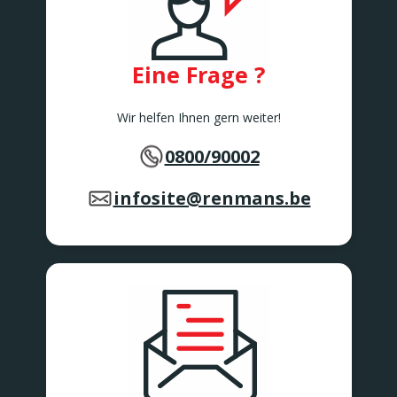
Rue de Bruxelles 86
Awans
BARVAUX
Rue de l'Industrie 2/1
Eine Frage ?
BARVAUX
BEAURAING
Wir helfen Ihnen gern weiter!
Rue De Rochefort 173-175
BEAURAING
0800/90002
BERTEM
Tervuursesteenweg 167
BERTEM
infosite@renmans.be
BERTRIX
Rue des Corettes 5
BERTRIX
BEVEREN-WAAS 2
Peter Benoitlaan 79
BEVEREN Waas
BIERBEEK
Tiensesteenweg 1C
BIERBEEK
BINCHE
Rue Zéphirin Fontaine 76