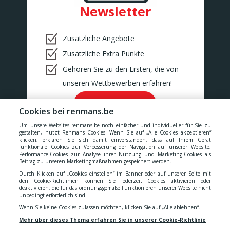
BINCHE
Newsletter
BONCELLES
Rue De Tilff 53-55
BONCELLES
Zusätzliche Angebote
BOOM
Zusätzliche Extra Punkte
Kerkhofstraat 377
BOOM
Gehören Sie zu den Ersten, die von
BOUILLON
unseren Wettbewerben erfahren!
Rue de la Sentinelle 66/2
BOUILLON
Ok!
Cookies bei renmans.be
BOUSSU
Rue Neuve 101
Um unsere Websites renmans.be noch einfacher und individueller für Sie zu
BOUSSU
gestalten, nutzt Renmans Cookies. Wenn Sie auf „Alle Cookies akzeptieren“
klicken, erklären Sie sich damit einverstanden, dass auf Ihrem Gerät
BRAINE-LE-COMTE
funktionale Cookies zur Verbesserung der Navigation auf unserer Website,
Chaussée de Bruxelles 176
Performance-Cookies zur Analyse ihrer Nutzung und Marketing-Cookies als
Unsere Preise verstehen sich inklusive aller Steuern, MwSt.,
Braine-le-Comte
Beitrag zu unseren Marketingmaßnahmen gespeichert werden.
Gebühren, Abgaben und Dienstleistungen.
Durch Klicken auf „Cookies einstellen“ im Banner oder auf unserer Seite mit
BRAKEL
den Cookie-Richtlinien können Sie jederzeit Cookies aktivieren oder
Geraardsbergsestraat 18
deaktivieren, die für das ordnungsgemäße Funktionieren unserer Website nicht
Cookies
-
Datenschutzerklärung
-
Allgemeinen
BRAKEL
unbedingt erforderlich sind.
BUIZINGEN
Wenn Sie keine Cookies zulassen möchten, klicken Sie auf „Alle ablehnen“.
Alsembergsesteenweg 173
Geschäftsbedingungen
-
Erklärung zur Barrierefreiheit
Mehr über dieses Thema erfahren Sie in unserer Cookie-Richtlinie
BUIZINGEN