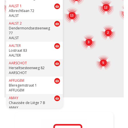
12
AALST 1
7
12
Albrechtlaan 72
1
AALST
13
12
15
AALST 2
Dendermondsesteenweg
77
2
AALST
3
AALTER
3
Lostraat 83
AALTER
AARSCHOT
5
Herseltsesteenweg 82
AARSCHOT
AFFLIGEM
Bleregemstraat 1
AFFLIGEM
AMAY
Chaussée de Liège 7 B
AMAY
ANDENNE
Avenue de la Belle Mine 26
ANDENNE