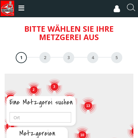
Direkt
zum
R
Inhalt
e
c
BITTE WÄHLEN SIE IHRE
h
METZGEREI AUS
e
r
c
h
e
r
3
2
17
Eine Metzgerei suchen
5
13
19
11
Metzgereien
9
10